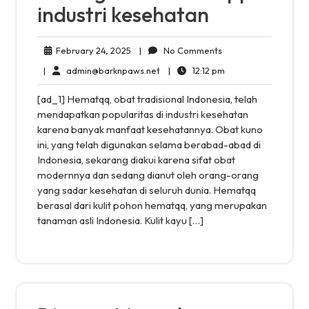
industri kesehatan
February
No
February 24, 2025
|
No Comments
24,
Comments
admin@barknpaws.net
12:12
|
admin@barknpaws.net
|
12:12 pm
2025
pm
[ad_1] Hematqq, obat tradisional Indonesia, telah
mendapatkan popularitas di industri kesehatan
karena banyak manfaat kesehatannya. Obat kuno
ini, yang telah digunakan selama berabad-abad di
Indonesia, sekarang diakui karena sifat obat
modernnya dan sedang dianut oleh orang-orang
yang sadar kesehatan di seluruh dunia. Hematqq
berasal dari kulit pohon hematqq, yang merupakan
tanaman asli Indonesia. Kulit kayu […]