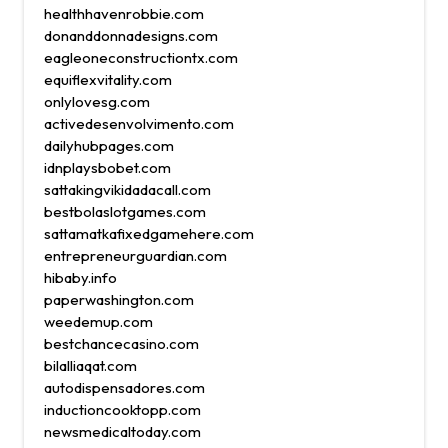
healthhavenrobbie.com
donanddonnadesigns.com
eagleoneconstructiontx.com
equiflexvitality.com
onlylovesg.com
activedesenvolvimento.com
dailyhubpages.com
idnplaysbobet.com
sattakingvikidadacall.com
bestbolaslotgames.com
sattamatkafixedgamehere.com
entrepreneurguardian.com
hibaby.info
paperwashington.com
weedemup.com
bestchancecasino.com
bilalliaqat.com
autodispensadores.com
inductioncooktopp.com
newsmedicaltoday.com