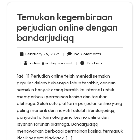
Temukan kegembiraan
perjudian online dengan
bandarjudiqq
February
No
February 26, 2025
|
No Comments
26,
Comments
admin@barknpaws.net
12:21
|
admin@barknpaws.net
|
12:21 am
2025
am
[ad_1] Perjudian online telah menjadi semakin
populer dalam beberapa tahun terakhir, dengan
semakin banyak orang beralih ke internet untuk
memperbaiki permainan kasino dan taruhan
olahraga. Salah satu platform perjudian online yang
paling menarik dan inovatif adalah Bandarjudiqq,
penyedia terkemuka game kasino online dan
layanan taruhan olahraga. Bandarjudiqq
menawarkan berbagai permainan kasino, termasuk
klasik seperti blackjack, […]