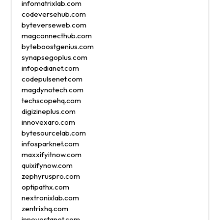
infomatrixlab.com
codeversehub.com
byteverseweb.com
magconnecthub.com
byteboostgenius.com
synapsegoplus.com
infopedianet.com
codepulsenet.com
magdynotech.com
techscopehq.com
digizineplus.com
innovexaro.com
bytesourcelab.com
infosparknet.com
maxxifyitnow.com
quixifynow.com
zephyruspro.com
optipathx.com
nextronixlab.com
zentrixhq.com
innovestanet.com