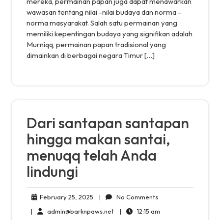
mereka, permainan papan juga dapat menawarkan
wawasan tentang nilai -nilai budaya dan norma -
norma masyarakat. Salah satu permainan yang
memiliki kepentingan budaya yang signifikan adalah
Murniqq, permainan papan tradisional yang
dimainkan di berbagai negara Timur […]
Dari santapan santapan
hingga makan santai,
menuqq telah Anda
lindungi
February
No
February 25, 2025
|
No Comments
25,
Comments
admin@barknpaws.net
12:15
|
admin@barknpaws.net
|
12:15 am
2025
am