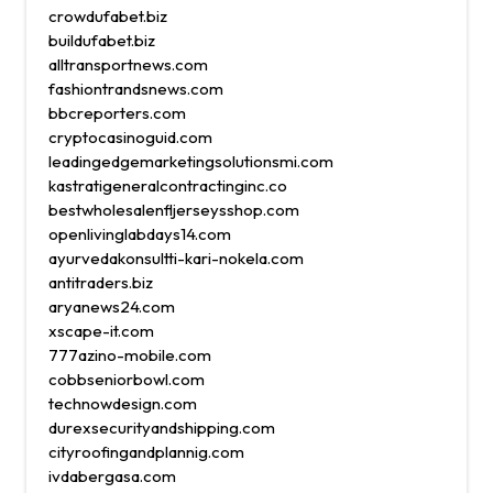
crowdufabet.biz
buildufabet.biz
alltransportnews.com
fashiontrandsnews.com
bbcreporters.com
cryptocasinoguid.com
leadingedgemarketingsolutionsmi.com
kastratigeneralcontractinginc.co
bestwholesalenfljerseysshop.com
openlivinglabdays14.com
ayurvedakonsultti-kari-nokela.com
antitraders.biz
aryanews24.com
xscape-it.com
777azino-mobile.com
cobbseniorbowl.com
technowdesign.com
durexsecurityandshipping.com
cityroofingandplannig.com
ivdabergasa.com