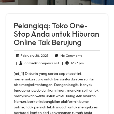
Pelangiqq: Toko One-
Stop Anda untuk Hiburan
Online Tak Berujung
February
No
February 28, 2025
|
No Comments
28,
Comments
admin@barknpaws.net
12:27
|
admin@barknpaws.net
|
12:27 pm
2025
pm
[ad_1] Di dunia yang serba cepat saat ini,
menemukan cara untuk bersantai dan bersantai
bisa menjadi tantangan. Dengan begitu banyak
tanggung jawab dan komitmen, mungkin sulit untuk
menyisihkan waktu untuk waktu luang dan hiburan.
Namun, berkat kebangkitan platform hiburan
online, tidak pernah lebih mudah untuk mengakses
berbagai konten dari kenyamanan rumah Anda