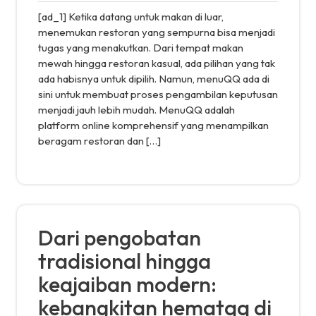
[ad_1] Ketika datang untuk makan di luar,
menemukan restoran yang sempurna bisa menjadi
tugas yang menakutkan. Dari tempat makan
mewah hingga restoran kasual, ada pilihan yang tak
ada habisnya untuk dipilih. Namun, menuQQ ada di
sini untuk membuat proses pengambilan keputusan
menjadi jauh lebih mudah. MenuQQ adalah
platform online komprehensif yang menampilkan
beragam restoran dan […]
Dari pengobatan
tradisional hingga
keajaiban modern:
kebangkitan hematqq di