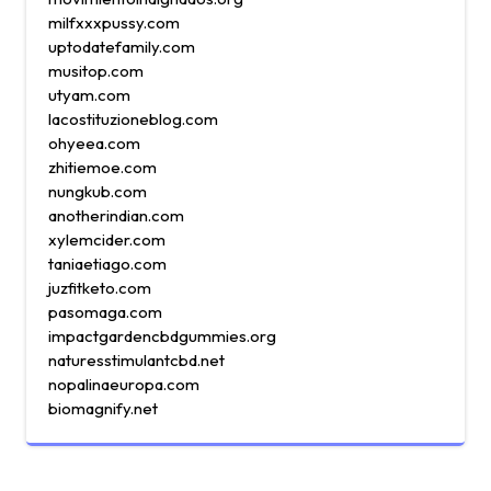
milfxxxpussy.com
uptodatefamily.com
musitop.com
utyam.com
lacostituzioneblog.com
ohyeea.com
zhitiemoe.com
nungkub.com
anotherindian.com
xylemcider.com
taniaetiago.com
juzfitketo.com
pasomaga.com
impactgardencbdgummies.org
naturesstimulantcbd.net
nopalinaeuropa.com
biomagnify.net