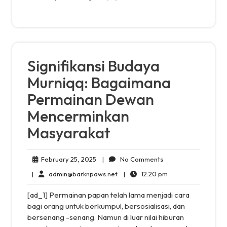
Signifikansi Budaya
Murniqq: Bagaimana
Permainan Dewan
Mencerminkan
Masyarakat
February
No
February 25, 2025
|
No Comments
25,
Comments
admin@barknpaws.net
12:20
|
admin@barknpaws.net
|
12:20 pm
2025
pm
[ad_1] Permainan papan telah lama menjadi cara
bagi orang untuk berkumpul, bersosialisasi, dan
bersenang -senang. Namun di luar nilai hiburan