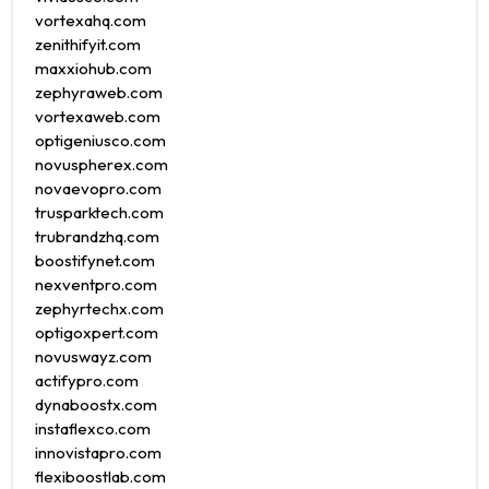
vortexahq.com
zenithifyit.com
maxxiohub.com
zephyraweb.com
vortexaweb.com
optigeniusco.com
novuspherex.com
novaevopro.com
trusparktech.com
trubrandzhq.com
boostifynet.com
nexventpro.com
zephyrtechx.com
optigoxpert.com
novuswayz.com
actifypro.com
dynaboostx.com
instaflexco.com
innovistapro.com
flexiboostlab.com