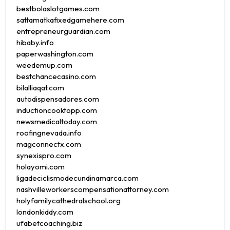
bestbolaslotgames.com
sattamatkafixedgamehere.com
entrepreneurguardian.com
hibaby.info
paperwashington.com
weedemup.com
bestchancecasino.com
bilalliaqat.com
autodispensadores.com
inductioncooktopp.com
newsmedicaltoday.com
roofingnevada.info
magconnectx.com
synexispro.com
holayomi.com
ligadeciclismodecundinamarca.com
nashvilleworkerscompensationattorney.com
holyfamilycathedralschool.org
londonkiddy.com
ufabetcoaching.biz