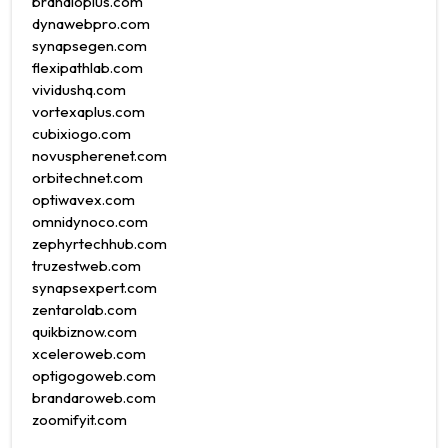
brandioplus.com
dynawebpro.com
synapsegen.com
flexipathlab.com
vividushq.com
vortexaplus.com
cubixiogo.com
novuspherenet.com
orbitechnet.com
optiwavex.com
omnidynoco.com
zephyrtechhub.com
truzestweb.com
synapsexpert.com
zentarolab.com
quikbiznow.com
xceleroweb.com
optigogoweb.com
brandaroweb.com
zoomifyit.com