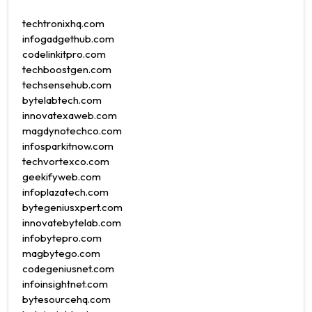
techtronixhq.com
infogadgethub.com
codelinkitpro.com
techboostgen.com
techsensehub.com
bytelabtech.com
innovatexaweb.com
magdynotechco.com
infosparkitnow.com
techvortexco.com
geekifyweb.com
infoplazatech.com
bytegeniusxpert.com
innovatebytelab.com
infobytepro.com
magbytego.com
codegeniusnet.com
infoinsightnet.com
bytesourcehq.com