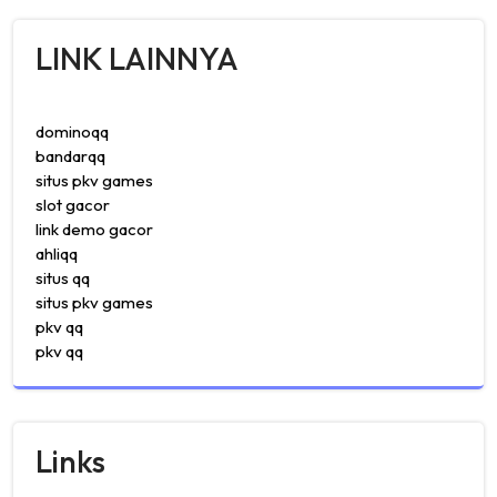
LINK LAINNYA
dominoqq
bandarqq
situs pkv games
slot gacor
link demo gacor
ahliqq
situs qq
situs pkv games
pkv qq
pkv qq
Links