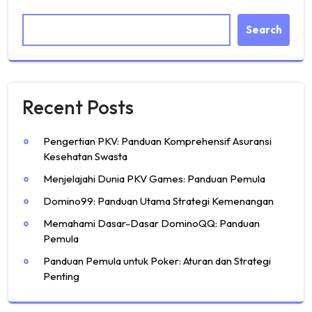
Search
Recent Posts
Pengertian PKV: Panduan Komprehensif Asuransi
Kesehatan Swasta
Menjelajahi Dunia PKV Games: Panduan Pemula
Domino99: Panduan Utama Strategi Kemenangan
Memahami Dasar-Dasar DominoQQ: Panduan
Pemula
Panduan Pemula untuk Poker: Aturan dan Strategi
Penting