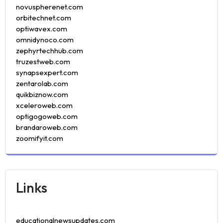
novuspherenet.com
orbitechnet.com
optiwavex.com
omnidynoco.com
zephyrtechhub.com
truzestweb.com
synapsexpert.com
zentarolab.com
quikbiznow.com
xceleroweb.com
optigogoweb.com
brandaroweb.com
zoomifyit.com
Links
educationalnewsupdates.com