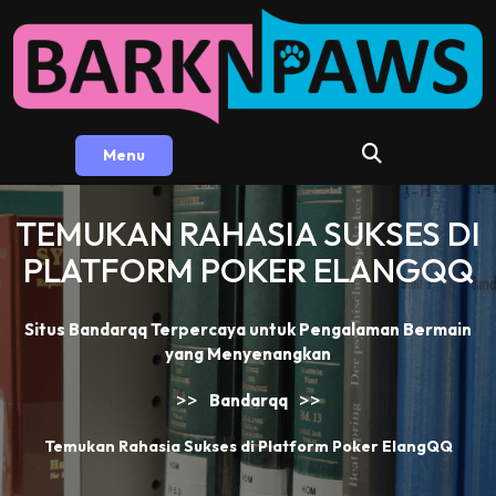
Skip
to
content
Menu
TEMUKAN RAHASIA SUKSES DI
PLATFORM POKER ELANGQQ
Situs Bandarqq Terpercaya untuk Pengalaman Bermain
yang Menyenangkan
>>
>>
Bandarqq
Temukan Rahasia Sukses di Platform Poker ElangQQ