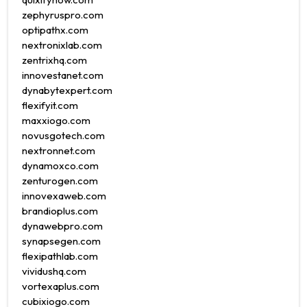
zephyruspro.com
optipathx.com
nextronixlab.com
zentrixhq.com
innovestanet.com
dynabytexpert.com
flexifyit.com
maxxiogo.com
novusgotech.com
nextronnet.com
dynamoxco.com
zenturogen.com
innovexaweb.com
brandioplus.com
dynawebpro.com
synapsegen.com
flexipathlab.com
vividushq.com
vortexaplus.com
cubixiogo.com