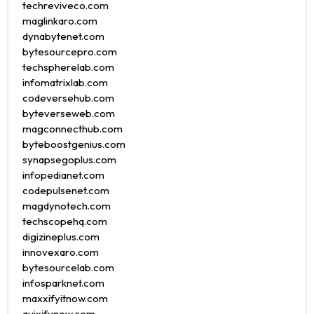
techreviveco.com
maglinkaro.com
dynabytenet.com
bytesourcepro.com
techspherelab.com
infomatrixlab.com
codeversehub.com
byteverseweb.com
magconnecthub.com
byteboostgenius.com
synapsegoplus.com
infopedianet.com
codepulsenet.com
magdynotech.com
techscopehq.com
digizineplus.com
innovexaro.com
bytesourcelab.com
infosparknet.com
maxxifyitnow.com
quixifynow.com