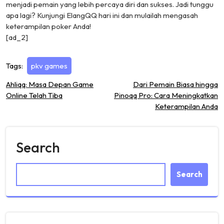
menjadi pemain yang lebih percaya diri dan sukses. Jadi tunggu
apa lagi? Kunjungi ElangQQ hari ini dan mulailah mengasah
keterampilan poker Anda!
[ad_2]
Tags:
pkv games
Post
Ahliqq: Masa Depan Game
Dari Pemain Biasa hingga
Online Telah Tiba
Pinoqq Pro: Cara Meningkatkan
navigation
Keterampilan Anda
Search
Search