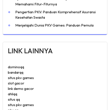
Memahami Fitur-Fiturnya
Pengertian PKV: Panduan Komprehensif Asuransi
Kesehatan Swasta
Menjelajahi Dunia PKV Games: Panduan Pemula
LINK LAINNYA
dominoqq
bandarqq
situs pkv games
slot gacor
link demo gacor
ahliqq
situs qq
situs pkv games