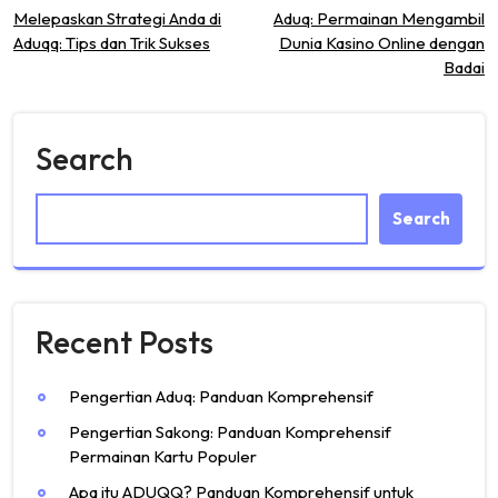
Post
Melepaskan Strategi Anda di
Aduq: Permainan Mengambil
Aduqq: Tips dan Trik Sukses
Dunia Kasino Online dengan
navigation
Badai
Search
Search
Recent Posts
Pengertian Aduq: Panduan Komprehensif
Pengertian Sakong: Panduan Komprehensif
Permainan Kartu Populer
Apa itu ADUQQ? Panduan Komprehensif untuk