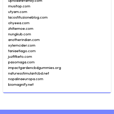
uptodatefamily.com
musitop.com
utyam.com
lacostituzioneblog.com
ohyeea.com
zhitiemoe.com
nungkub.com
anotherindian.com
xylemcider.com
taniaetiago.com
juzfitketo.com
pasomaga.com
impactgardencbdgummies.org
naturesstimulantcbd.net
nopalinaeuropa.com
biomagnify.net