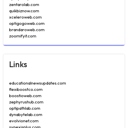
zentarolab.com
quikbiznow.com
xceleroweb.com
optigogoweb.com
brandaroweb.com
zoomifyit.com
Links
educationalnewsupdates.com
flexiboostco.com
boostioweb.com
zephyrushub.com
optipathlab.com
dynabytelab.com
evolvionet.com
synexisplus.com