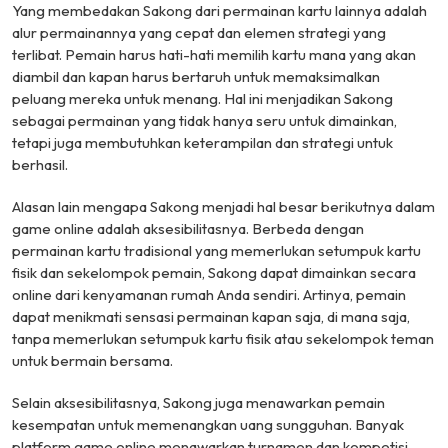
Yang membedakan Sakong dari permainan kartu lainnya adalah
alur permainannya yang cepat dan elemen strategi yang
terlibat. Pemain harus hati-hati memilih kartu mana yang akan
diambil dan kapan harus bertaruh untuk memaksimalkan
peluang mereka untuk menang. Hal ini menjadikan Sakong
sebagai permainan yang tidak hanya seru untuk dimainkan,
tetapi juga membutuhkan keterampilan dan strategi untuk
berhasil.
Alasan lain mengapa Sakong menjadi hal besar berikutnya dalam
game online adalah aksesibilitasnya. Berbeda dengan
permainan kartu tradisional yang memerlukan setumpuk kartu
fisik dan sekelompok pemain, Sakong dapat dimainkan secara
online dari kenyamanan rumah Anda sendiri. Artinya, pemain
dapat menikmati sensasi permainan kapan saja, di mana saja,
tanpa memerlukan setumpuk kartu fisik atau sekelompok teman
untuk bermain bersama.
Selain aksesibilitasnya, Sakong juga menawarkan pemain
kesempatan untuk memenangkan uang sungguhan. Banyak
platform game online menawarkan turnamen dan kompetisi