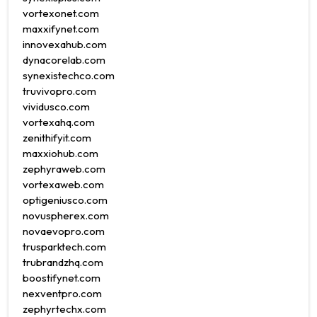
vortexonet.com
maxxifynet.com
innovexahub.com
dynacorelab.com
synexistechco.com
truvivopro.com
vividusco.com
vortexahq.com
zenithifyit.com
maxxiohub.com
zephyraweb.com
vortexaweb.com
optigeniusco.com
novuspherex.com
novaevopro.com
trusparktech.com
trubrandzhq.com
boostifynet.com
nexventpro.com
zephyrtechx.com