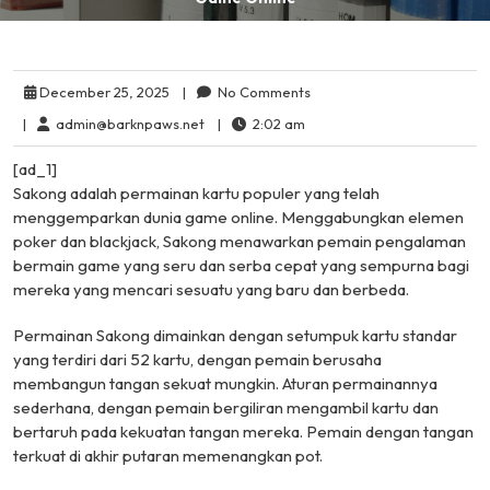
December 25, 2025
|
No Comments
|
admin@barknpaws.net
|
2:02 am
[ad_1]
Sakong adalah permainan kartu populer yang telah
menggemparkan dunia game online. Menggabungkan elemen
poker dan blackjack, Sakong menawarkan pemain pengalaman
bermain game yang seru dan serba cepat yang sempurna bagi
mereka yang mencari sesuatu yang baru dan berbeda.
Permainan Sakong dimainkan dengan setumpuk kartu standar
yang terdiri dari 52 kartu, dengan pemain berusaha
membangun tangan sekuat mungkin. Aturan permainannya
sederhana, dengan pemain bergiliran mengambil kartu dan
bertaruh pada kekuatan tangan mereka. Pemain dengan tangan
terkuat di akhir putaran memenangkan pot.