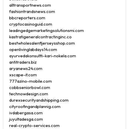
alltransportnews.com
fashiontrandsnews.com
bbcreporters.com
cryptocasinoguid.com
leadingedgemarketingsolutionsmi.com
kastratigeneralcontractinginc.co
bestwholesalenfljerseysshop.com
openlivinglabdays14.com
ayurvedakonsultti-kari-nokela.com
antitraders.biz
aryanews24.com
xscape-it.com
777azino-mobile.com
cobbseniorbowl.com
technowdesign.com
durexsecurityandshipping.com
cityroofingandplannig.com
ivdabergasa.com
juyultadesga.com
real-crypto-services.com