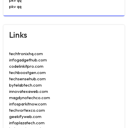
pkv qq
pkv qq
Links
techtronixhq.com
infogadgethub.com
codelinkitpro.com
techboostgen.com
techsensehub.com
bytelabtech.com
innovatexaweb.com
magdynotechco.com
infosparkitnow.com
techvortexco.com
geekifyweb.com
infoplazatech.com