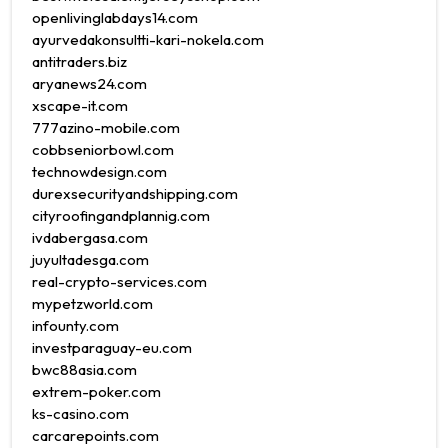
openlivinglabdays14.com
ayurvedakonsultti-kari-nokela.com
antitraders.biz
aryanews24.com
xscape-it.com
777azino-mobile.com
cobbseniorbowl.com
technowdesign.com
durexsecurityandshipping.com
cityroofingandplannig.com
ivdabergasa.com
juyultadesga.com
real-crypto-services.com
mypetzworld.com
infounty.com
investparaguay-eu.com
bwc88asia.com
extrem-poker.com
ks-casino.com
carcarepoints.com