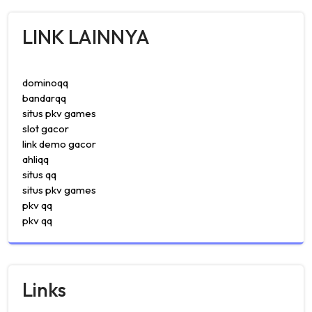
LINK LAINNYA
dominoqq
bandarqq
situs pkv games
slot gacor
link demo gacor
ahliqq
situs qq
situs pkv games
pkv qq
pkv qq
Links