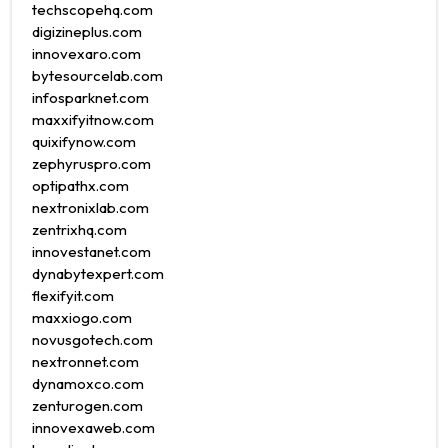
techscopehq.com
digizineplus.com
innovexaro.com
bytesourcelab.com
infosparknet.com
maxxifyitnow.com
quixifynow.com
zephyruspro.com
optipathx.com
nextronixlab.com
zentrixhq.com
innovestanet.com
dynabytexpert.com
flexifyit.com
maxxiogo.com
novusgotech.com
nextronnet.com
dynamoxco.com
zenturogen.com
innovexaweb.com