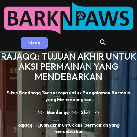
Skip
to
content
Menu
RAJAQQ: TUJUAN AKHIR UNTUK
AKSI PERMAINAN YANG
MENDEBARKAN
Situs Bandarqq Terpercaya untuk Pengalaman Bermain
yang Menyenangkan
>>
>>
>>
Bandarqq
Slot
Rajaqq: Tujuan akhir untuk aksi permainan yang
mendebarkan