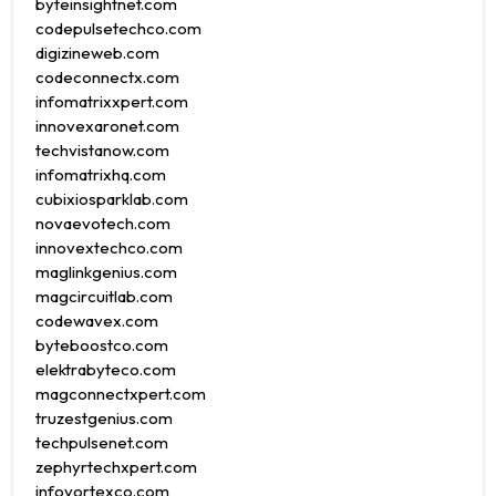
byteinsightnet.com
codepulsetechco.com
digizineweb.com
codeconnectx.com
infomatrixxpert.com
innovexaronet.com
techvistanow.com
infomatrixhq.com
cubixiosparklab.com
novaevotech.com
innovextechco.com
maglinkgenius.com
magcircuitlab.com
codewavex.com
byteboostco.com
elektrabyteco.com
magconnectxpert.com
truzestgenius.com
techpulsenet.com
zephyrtechxpert.com
infovortexco.com