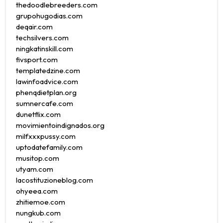
thedoodlebreeders.com
grupohugodias.com
deqair.com
techsilvers.com
ningkatinskill.com
fivsport.com
templatedzine.com
lawinfoadvice.com
phenqdietplan.org
sumnercafe.com
dunetflix.com
movimientoindignados.org
milfxxxpussy.com
uptodatefamily.com
musitop.com
utyam.com
lacostituzioneblog.com
ohyeea.com
zhitiemoe.com
nungkub.com