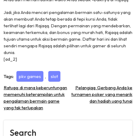
Jadi, jika Anda mencari pengalaman bermain satu-satunya yang
akan membuat Anda tetap berada di tepi kursi Anda, tidak
terlihat lagi dari Rajaqq. Dengan permainan yang mendebarkan,
keamanan terkemuka, dan bonus yang murah hati, Rajaqq adalah
tujuan utama untuk aksi bermain game. Daftar hari ini dan lihat
sendiri mengapa Rajaqq adalah pilihan untuk gamer di seluruh
dunia.
[ad_2]
Tags:
pkv games
,
slot
Post
Ratuqq: di mana keberuntungan
Pelangiqq: Gerbang Anda ke
memenuhi keterampilan untuk
turnamen poker yang menarik
navigation
pengalaman bermain game
dan hadiah uang tunai
yang tak terlupakan
Search