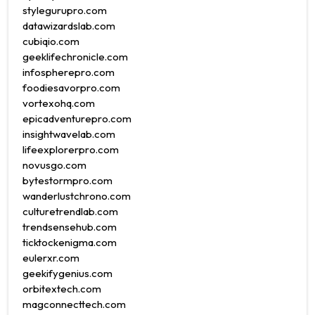
stylegurupro.com
datawizardslab.com
cubiqio.com
geeklifechronicle.com
infospherepro.com
foodiesavorpro.com
vortexohq.com
epicadventurepro.com
insightwavelab.com
lifeexplorerpro.com
novusgo.com
bytestormpro.com
wanderlustchrono.com
culturetrendlab.com
trendsensehub.com
ticktockenigma.com
eulerxr.com
geekifygenius.com
orbitextech.com
magconnecttech.com