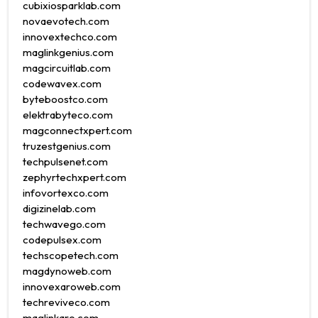
cubixiosparklab.com
novaevotech.com
innovextechco.com
maglinkgenius.com
magcircuitlab.com
codewavex.com
byteboostco.com
elektrabyteco.com
magconnectxpert.com
truzestgenius.com
techpulsenet.com
zephyrtechxpert.com
infovortexco.com
digizinelab.com
techwavego.com
codepulsex.com
techscopetech.com
magdynoweb.com
innovexaroweb.com
techreviveco.com
maglinkaro.com