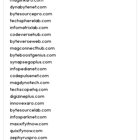
dynabytenet.com
bytesourcepro.com
techspherelab.com
infomatrixlab.com
codeversehub.com
byteverseweb.com
magconnecthub.com
byteboostgenius.com
synapsegoplus.com
infopedianet.com
codepulsenet.com
magdynotech.com
techscopehq.com
digizineplus.com
innovexaro.com
bytesourcelab.com
infosparknet.com
maxxifyitnow.com
quixifynow.com
zephyruspro.com