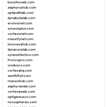
boostioweb.com
zephyrushub.com
optipathlab.com
dynabytelab.com
evolvionet.com
synexisplus.com
vortexonet.com
maxxifynet.com
innovexahub.com
dynacorelab.com
synexistechco.com
truvivopro.com
vividusco.com
vortexahq.com
zenithifyit.com
maxxiohub.com
zephyraweb.com
vortexaweb.com
optigeniusco.com
novuspherex.com