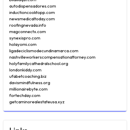
autodispensadores.com
inductioncooktopp.com
newsmedicaltoday.com
roofingnevada.info
magconnectx.com
synexispro.com
holayomi.com
ligadeciclismodecundinamarca.com
nashvilleworkerscompensationattorney.com
holyfamilycathedralschool.org
londonkiddy.com
ufabetcoaching.biz
davismindfulness.org
millionairebyte.com
fortechday.com
getcaminorealestateusa.xyz