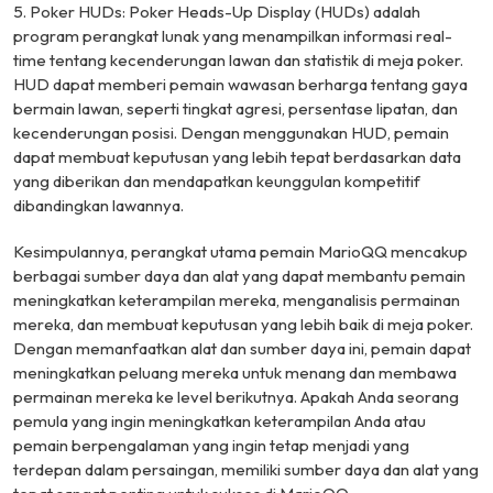
5. Poker HUDs: Poker Heads-Up Display (HUDs) adalah
program perangkat lunak yang menampilkan informasi real-
time tentang kecenderungan lawan dan statistik di meja poker.
HUD dapat memberi pemain wawasan berharga tentang gaya
bermain lawan, seperti tingkat agresi, persentase lipatan, dan
kecenderungan posisi. Dengan menggunakan HUD, pemain
dapat membuat keputusan yang lebih tepat berdasarkan data
yang diberikan dan mendapatkan keunggulan kompetitif
dibandingkan lawannya.
Kesimpulannya, perangkat utama pemain MarioQQ mencakup
berbagai sumber daya dan alat yang dapat membantu pemain
meningkatkan keterampilan mereka, menganalisis permainan
mereka, dan membuat keputusan yang lebih baik di meja poker.
Dengan memanfaatkan alat dan sumber daya ini, pemain dapat
meningkatkan peluang mereka untuk menang dan membawa
permainan mereka ke level berikutnya. Apakah Anda seorang
pemula yang ingin meningkatkan keterampilan Anda atau
pemain berpengalaman yang ingin tetap menjadi yang
terdepan dalam persaingan, memiliki sumber daya dan alat yang