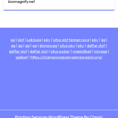
biomagnify.net
qq
|
slot
|
judi bola
|
pkv
|
situs slot terpercaya
|
pkv
|
qq
|
qq
|
qq
|
qq
|
qq
|
dominoqq
|
situs pkv
|
pkv
|
daftar slot
|
daftar slot
|
daftar slot
|
situs poker
|
majestibet
|
miyaqq
|
gajibet
|
https://championqq.pkvgamesresmi.org/
Printing Services WordPress Theme
By Classic