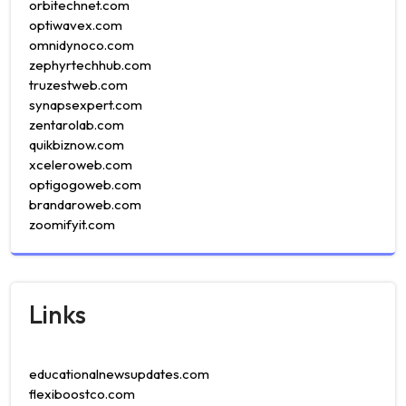
orbitechnet.com
optiwavex.com
omnidynoco.com
zephyrtechhub.com
truzestweb.com
synapsexpert.com
zentarolab.com
quikbiznow.com
xceleroweb.com
optigogoweb.com
brandaroweb.com
zoomifyit.com
Links
educationalnewsupdates.com
flexiboostco.com