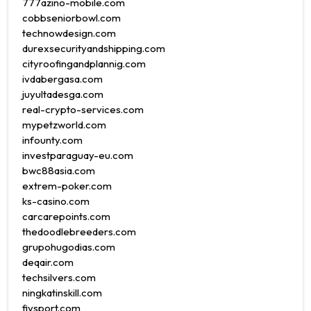
777azino-mobile.com
cobbseniorbowl.com
technowdesign.com
durexsecurityandshipping.com
cityroofingandplannig.com
ivdabergasa.com
juyultadesga.com
real-crypto-services.com
mypetzworld.com
infounty.com
investparaguay-eu.com
bwc88asia.com
extrem-poker.com
ks-casino.com
carcarepoints.com
thedoodlebreeders.com
grupohugodias.com
deqair.com
techsilvers.com
ningkatinskill.com
fivsport.com