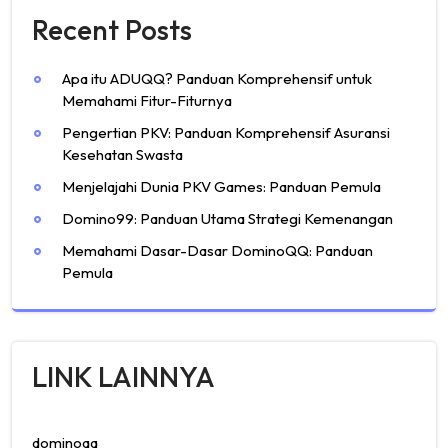
Recent Posts
Apa itu ADUQQ? Panduan Komprehensif untuk
Memahami Fitur-Fiturnya
Pengertian PKV: Panduan Komprehensif Asuransi
Kesehatan Swasta
Menjelajahi Dunia PKV Games: Panduan Pemula
Domino99: Panduan Utama Strategi Kemenangan
Memahami Dasar-Dasar DominoQQ: Panduan
Pemula
LINK LAINNYA
dominoqq