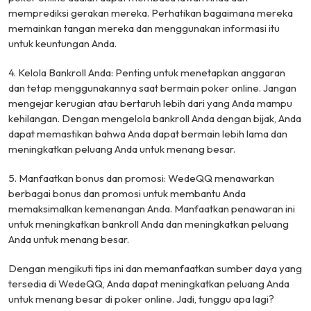
memprediksi gerakan mereka. Perhatikan bagaimana mereka
memainkan tangan mereka dan menggunakan informasi itu
untuk keuntungan Anda.
4. Kelola Bankroll Anda: Penting untuk menetapkan anggaran
dan tetap menggunakannya saat bermain poker online. Jangan
mengejar kerugian atau bertaruh lebih dari yang Anda mampu
kehilangan. Dengan mengelola bankroll Anda dengan bijak, Anda
dapat memastikan bahwa Anda dapat bermain lebih lama dan
meningkatkan peluang Anda untuk menang besar.
5. Manfaatkan bonus dan promosi: WedeQQ menawarkan
berbagai bonus dan promosi untuk membantu Anda
memaksimalkan kemenangan Anda. Manfaatkan penawaran ini
untuk meningkatkan bankroll Anda dan meningkatkan peluang
Anda untuk menang besar.
Dengan mengikuti tips ini dan memanfaatkan sumber daya yang
tersedia di WedeQQ, Anda dapat meningkatkan peluang Anda
untuk menang besar di poker online. Jadi, tunggu apa lagi?