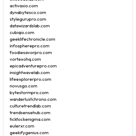
activaxio.com
dynabytesco.com
stylegurupro.com
datawizardslab.com
cubiqio.com
geeklifechronicle.com
infospherepro.com
foodiesavorpro.com
vortexohq.com
epicadventurepro.com
insightwavelab.com
lifeexplorerpro.com
novusgo.com
bytestormpro.com
wanderlustchrono.com
culturetrendlab.com
trendsensehub.com
ticktockenigma.com
eulerxr.com
geekifygenius.com