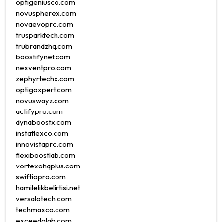
optigeniusco.com
novuspherex.com
novaevopro.com
trusparktech.com
trubrandzhq.com
boostifynet.com
nexventpro.com
zephyrtechx.com
optigoxpert.com
novuswayz.com
actifypro.com
dynaboostx.com
instaflexco.com
innovistapro.com
flexiboostlab.com
vortexohqplus.com
swiftiopro.com
hamilelikbelirtisi.net
versalotech.com
techmaxco.com
exceedolab.com