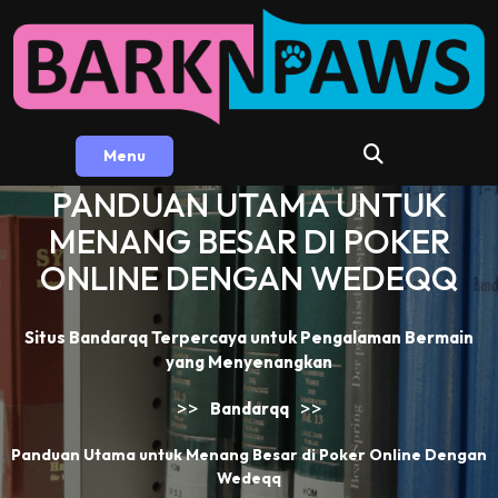
Skip
to
content
Menu
PANDUAN UTAMA UNTUK
MENANG BESAR DI POKER
ONLINE DENGAN WEDEQQ
Situs Bandarqq Terpercaya untuk Pengalaman Bermain
yang Menyenangkan
>>
>>
Bandarqq
Panduan Utama untuk Menang Besar di Poker Online Dengan
Wedeqq