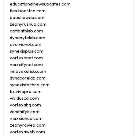
educationalnewsupdates.com
flexiboostco.com
boostioweb.com
zephyrushub.com
optipathlab.com
dynabytelab.com
evolvionet.com
synexisplus.com
vortexonet.com
maxxifynet.com
innovexahub.com
dynacorelab.com
synexistechco.com
truvivopro.com
vividusco.com
vortexahq.com
zenithifyit.com
maxxiohub.com
zephyraweb.com
vortexaweb.com