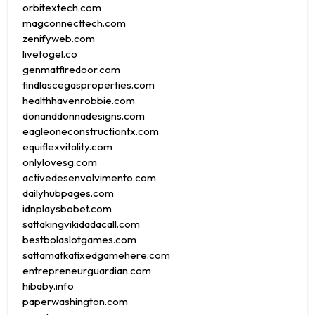
orbitextech.com
magconnecttech.com
zenifyweb.com
livetogel.co
genmatfiredoor.com
findlascegasproperties.com
healthhavenrobbie.com
donanddonnadesigns.com
eagleoneconstructiontx.com
equiflexvitality.com
onlylovesg.com
activedesenvolvimento.com
dailyhubpages.com
idnplaysbobet.com
sattakingvikidadacall.com
bestbolaslotgames.com
sattamatkafixedgamehere.com
entrepreneurguardian.com
hibaby.info
paperwashington.com