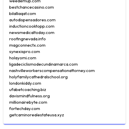
weedemup.com
bestchancecasino.com
bilalliaqat.com
autodispensadores.com
inductioncooktopp.com
newsmedicaltoday.com
roofingnevada.info
magconnectx.com
synexispro.com
holayomi.com
ligadeciclismodecundinamarca.com
nashvilleworkerscompensationattorney.com
holyfamilycathedralschool.org
londonkiddy.com
ufabetcoaching.biz
davismindfulness.org
millionairebyte.com
fortechday.com
getcaminorealestateusa.xyz