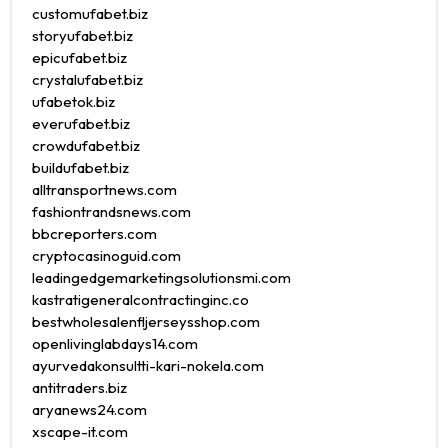
customufabet.biz
storyufabet.biz
epicufabet.biz
crystalufabet.biz
ufabetok.biz
everufabet.biz
crowdufabet.biz
buildufabet.biz
alltransportnews.com
fashiontrandsnews.com
bbcreporters.com
cryptocasinoguid.com
leadingedgemarketingsolutionsmi.com
kastratigeneralcontractinginc.co
bestwholesalenfljerseysshop.com
openlivinglabdays14.com
ayurvedakonsultti-kari-nokela.com
antitraders.biz
aryanews24.com
xscape-it.com