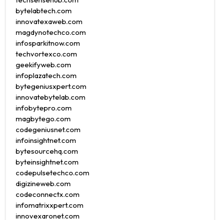
bytelabtech.com
innovatexaweb.com
magdynotechco.com
infosparkitnow.com
techvortexco.com
geekifyweb.com
infoplazatech.com
bytegeniusxpert.com
innovatebytelab.com
infobytepro.com
magbytego.com
codegeniusnet.com
infoinsightnet.com
bytesourcehq.com
byteinsightnet.com
codepulsetechco.com
digizineweb.com
codeconnectx.com
infomatrixxpert.com
innovexaronet.com