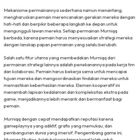
Mekanisme permainannya sederhana namun menantang,
mengharuskan pemain merencanakan gerakan mereka dengan
hati-hati dan berpikir beberapa langkah ke depan untuk
mengungguli lawan mereka. Setiap permainan Murniqq
berbeda, karena pemain harus menyesuaikan strategi mereka
dengan lanskap papan permainan yang selalu berubah.
Salah satu fitur utama yang membedakan Murniqq dari
permainan strategi lainnya adalah penekanannya pada kerja tim
dan kolaborasi. Pemain harus bekerja sama untuk mencapai
tujuan mereka dan mengoordinasikan tindakan mereka untuk
memastikan keberhasilan mereka. Elemen kooperatif ini
menambah lapisan kedalaman dan kompleksitas ekstra pada
game, menjadikannya lebih menarik dan bermanfaat bagi
pemain.
Murniqq dengan cepat mendapatkan reputasi karena
gameplaynya yang adiktif, grafis yang memukau, dan
pembangunan dunia yang imersif. Pengembang game ini,
Murniqq Studios, telah bekerja tanpa kenal lelah untuk