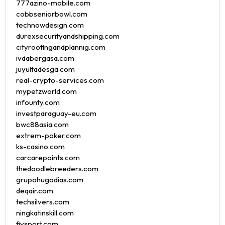
777azino-mobile.com
cobbseniorbowl.com
technowdesign.com
durexsecurityandshipping.com
cityroofingandplannig.com
ivdabergasa.com
juyultadesga.com
real-crypto-services.com
mypetzworld.com
infounty.com
investparaguay-eu.com
bwc88asia.com
extrem-poker.com
ks-casino.com
carcarepoints.com
thedoodlebreeders.com
grupohugodias.com
deqair.com
techsilvers.com
ningkatinskill.com
fivsport.com