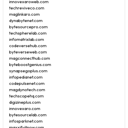
innovexaroweb.com
techreviveco.com
maglinkaro.com
dynabytenet.com
bytesourcepro.com
techspherelab.com
infomatrixlab.com
codeversehub.com
byteverseweb.com
magconnecthub.com
byteboostgenius.com
synapsegoplus.com
infopedianet.com
codepulsenet.com
magdynotech.com
techscopehq.com
digizineplus.com
innovexaro.com
bytesourcelab.com
infosparknet.com
maxxifyitnow.com