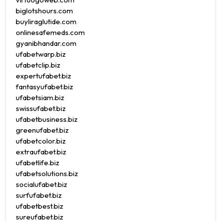
biglotshours.com
buyliraglutide.com
onlinesafemeds.com
gyanibhandar.com
ufabetwarp.biz
ufabetclip.biz
expertufabet.biz
fantasyufabet.biz
ufabetsiam.biz
swissufabet.biz
ufabetbusiness.biz
greenufabet.biz
ufabetcolor.biz
extraufabet.biz
ufabetlife.biz
ufabetsolutions.biz
socialufabet.biz
surfufabet.biz
ufabetbest.biz
sureufabet.biz