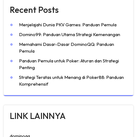
Recent Posts
Menjelajahi Dunia PKV Games: Panduan Pemula
Domino99: Panduan Utama Strategi Kemenangan
Memahami Dasar-Dasar DominoQQ: Panduan
Pemula
Panduan Pemula untuk Poker: Aturan dan Strategi
Penting
Strategi Teratas untuk Menang di Poker88: Panduan
Komprehensif
LINK LAINNYA
dominoqq