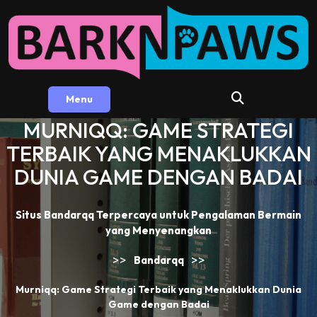
Skip
to
content
Menu
MURNIQQ: GAME STRATEGI
TERBAIK YANG MENAKLUKKAN
DUNIA GAME DENGAN BADAI
Situs Bandarqq Terpercaya untuk Pengalaman Bermain
yang Menyenangkan
>>
>>
Bandarqq
Murniqq: Game Strategi Terbaik yang Menaklukkan Dunia
Game dengan Badai