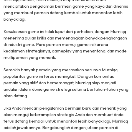
menciptakan pengalaman bermain game yang kaya dan dinamis
yang membuat pemain datang kembali untuk menonton lebih
banyak lagi.
Kesuksesan game ini tidak luput dari perhatian, dengan Murniqq
menerima pujian kritis dan memenangkan banyak penghargaan
di industri game. Para pemain memuji game ini karena
kedalaman strategisnya, gameplay yang menantang, dan mode
multipemain yang menarik.
Semakin banyak pemain yang merasakan serunya Murniqq,
popularitas game ini terus meningkat. Dengan komunitas
pemain yang aktif dan bersemangat, Murniqq siap menjadi
andalan dalam dunia game strategi selama bertahun-tahun yang
akan datang.
Jika Anda mencari pengalaman bermain baru dan menarik yang
akan menguji keterampilan strategis Anda dan membuat Anda
terus datang kembali untuk menonton lebih banyak lagi, Murniqq
adalah jawabannya. Bergabunglah dengan jutaan pemain di