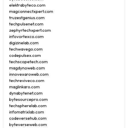
elektrabyteco.com
magconnectxpert.com
truzestgenius.com
techpulsenet.com
zephyrtechxpert.com
infovortexco.com
digizinelab.com
techwavego.com
codepulsex.com
techscopetech.com
magdynoweb.com
innovexaroweb.com
techreviveco.com
maglinkaro.com
dynabytenet.com
bytesourcepro.com
techspherelab.com
infomatrixlab.com
codeversehub.com
byteverseweb.com