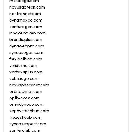
maxxiogo.com
novusgotech.com
nextronnet.com
dynamoxco.com
zenturogen.com
innovexaweb.com
brandioplus.com
dynawebpro.com
synapsegen.com
flexipathlab.com
vividushq.com
vortexaplus.com
cubixiogo.com
novuspherenet.com
orbitechnet.com
optiwavex.com
omnidynoco.com
zephyrtechhub.com
truzestweb.com
synapsexpert.com
zentarolab.com