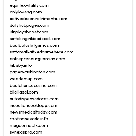
equiflexvitality.com
onlylovesg.com
activedesenvolvimento.com
dailyhubpages.com
idnplaysbobet.com
sattakingvikidadacall.com
bestbolaslotgames.com
sattamatkafixedgamehere.com
entrepreneurguardian.com
hibaby.info
paperwashington.com
weedemup.com
bestchancecasino.com
bilalliaqat.com
autodispensadores.com
inductioncooktopp.com
newsmedicaltoday.com
roofingnevada.info
magconnectx.com
synexispro.com