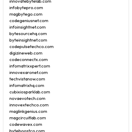
innovatebytelab.com
infobytepro.com
magbytego.com
codegeniusnet.com
infoinsightnet.com
bytesourcehq.com
byteinsightnet.com
codepulsetechco.com
digizineweb.com
codeconnectx.com
infomatrixxpert.com
innovexaronet.com
techvistanow.com
infomatrixhq.com
cubixiosparklab.com
novaevotech.com
innovextechco.com
maglinkgenius.com
magcircuitlab.com
codewavex.com
byteboostco.com