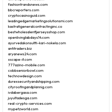
fashiontrandsnews.com
bbcreporters.com
cryptocasinoguid.com
leadingedgemarketingsolutionsmi.com
kastratigeneralcontractinginc.co
bestwholesalenfljerseysshop.com
openlivinglabdays14.com
ayurvedakonsultti-kari-nokela.com
antitraders.biz
aryanews24.com
xscape-it.com
777azino-mobile.com
cobbseniorbowl.com
technowdesign.com
durexsecurityandshipping.com
cityroofingandplannig.com
ivdabergasa.com
juyultadesga.com
real-crypto-services.com
mypetzworld.com