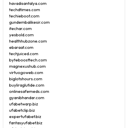
havadisantalya.com
techdtimes.com
techieboot.com
gundembalikesir.com
itechar.com
yesbold.com
healthhubzone.com
ebaraat.com
techjuiced.com
byteboosttech.com
magnexushub.com
virtuogoweb.com
biglotshours.com
buyliraglutide.com
onlinesafemeds.com
gyanibhandar.com
ufabetwarp.biz
ufabetclip.biz
expertufabet.biz
fantasyufabet.biz