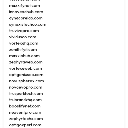
maxxifynet.com
innovexahub.com
dynacorelab.com
synexistechco.com
truvivopro.com
vividusco.com
vortexahq.com
zenithifyit.com
maxxiohub.com
zephyraweb.com
vortexaweb.com
optigeniusco.com
novuspherex.com
novaevopro.com
trusparktech.com
trubrandzhq.com
boostifynet.com
nexventpro.com
zephyrtechx.com
optigoxpert.com