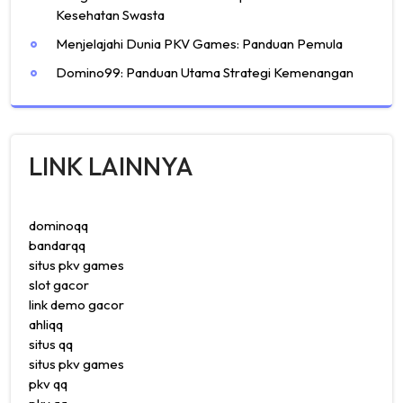
Kesehatan Swasta
Menjelajahi Dunia PKV Games: Panduan Pemula
Domino99: Panduan Utama Strategi Kemenangan
LINK LAINNYA
dominoqq
bandarqq
situs pkv games
slot gacor
link demo gacor
ahliqq
situs qq
situs pkv games
pkv qq