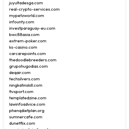
juyultadesga.com
real-crypto-services.com
mypetzworld.com
infounty.com
investparaguay-eu.com
bwc88asia.com
extrem-poker.com
ks-casino.com
carcarepoints.com
thedoodlebreeders.com
grupohugodias.com
deqair.com
techsilvers.com
ningkatinskill.com
fivsport.com
templatedzine.com
lawinfoadvice.com
phenqdietplan.org
sumnercafe.com
dunetflix.com