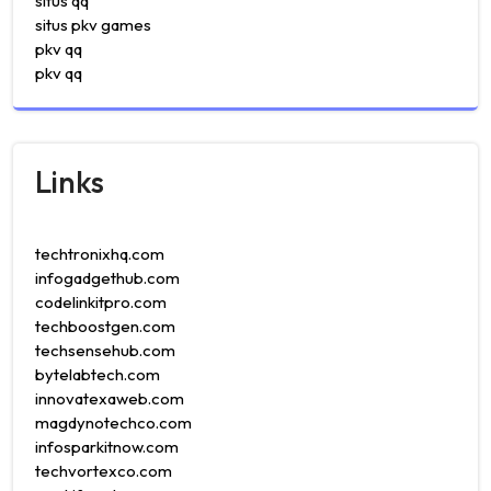
situs qq
situs pkv games
pkv qq
pkv qq
Links
techtronixhq.com
infogadgethub.com
codelinkitpro.com
techboostgen.com
techsensehub.com
bytelabtech.com
innovatexaweb.com
magdynotechco.com
infosparkitnow.com
techvortexco.com