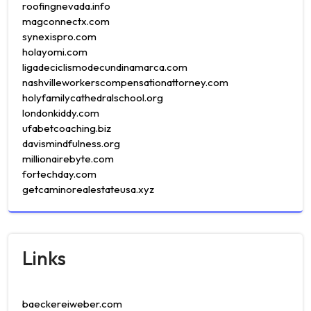
roofingnevada.info
magconnectx.com
synexispro.com
holayomi.com
ligadeciclismodecundinamarca.com
nashvilleworkerscompensationattorney.com
holyfamilycathedralschool.org
londonkiddy.com
ufabetcoaching.biz
davismindfulness.org
millionairebyte.com
fortechday.com
getcaminorealestateusa.xyz
Links
baeckereiweber.com