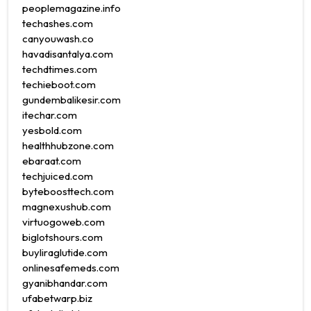
peoplemagazine.info
techashes.com
canyouwash.co
havadisantalya.com
techdtimes.com
techieboot.com
gundembalikesir.com
itechar.com
yesbold.com
healthhubzone.com
ebaraat.com
techjuiced.com
byteboosttech.com
magnexushub.com
virtuogoweb.com
biglotshours.com
buyliraglutide.com
onlinesafemeds.com
gyanibhandar.com
ufabetwarp.biz