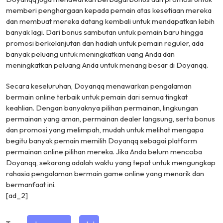
memberi penghargaan kepada pemain atas kesetiaan mereka
dan membuat mereka datang kembali untuk mendapatkan lebih
banyak lagi. Dari bonus sambutan untuk pemain baru hingga
promosi berkelanjutan dan hadiah untuk pemain reguler, ada
banyak peluang untuk meningkatkan uang Anda dan
meningkatkan peluang Anda untuk menang besar di Doyanqq.
Secara keseluruhan, Doyanqq menawarkan pengalaman
bermain online terbaik untuk pemain dari semua tingkat
keahlian. Dengan banyaknya pilihan permainan, lingkungan
permainan yang aman, permainan dealer langsung, serta bonus
dan promosi yang melimpah, mudah untuk melihat mengapa
begitu banyak pemain memilih Doyanqq sebagai platform
permainan online pilihan mereka. Jika Anda belum mencoba
Doyanqq, sekarang adalah waktu yang tepat untuk mengungkap
rahasia pengalaman bermain game online yang menarik dan
bermanfaat ini.
[ad_2]