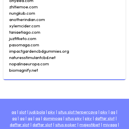
ohyeea.com
zhitiemoe.com
nungkub.com
anotherindian.com
xylemcider.com
taniaetiago.com
juzfitketo.com
pasomaga.com
impactgardencbdgummies.org
naturesstimulantcbd.net
nopalinaeuropa.com
biomagnify.net
qq
|
slot
|
judi bola
|
pkv
|
situs slot terpercaya
|
pkv
|
qq
|
qq
|
qq
|
qq
|
qq
|
dominoqq
|
situs pkv
|
pkv
|
daftar slot
|
daftar slot
|
daftar slot
|
situs poker
|
majestibet
|
miyaqq
|