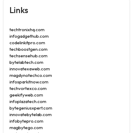
Links
techtronixhq.com
infogadgethub.com
codelinkitpro.com
techboostgen.com
techsensehub.com
bytelabtech.com
innovatexaweb.com
magdynotechco.com
infosparkitnow.com
techvortexco.com
geekifyweb.com
infoplazatech.com
bytegeniusxpert.com
innovatebytelab.com
infobytepro.com
magbytego.com