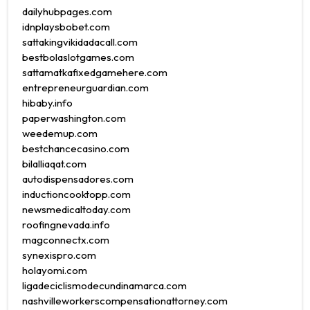
dailyhubpages.com
idnplaysbobet.com
sattakingvikidadacall.com
bestbolaslotgames.com
sattamatkafixedgamehere.com
entrepreneurguardian.com
hibaby.info
paperwashington.com
weedemup.com
bestchancecasino.com
bilalliaqat.com
autodispensadores.com
inductioncooktopp.com
newsmedicaltoday.com
roofingnevada.info
magconnectx.com
synexispro.com
holayomi.com
ligadeciclismodecundinamarca.com
nashvilleworkerscompensationattorney.com