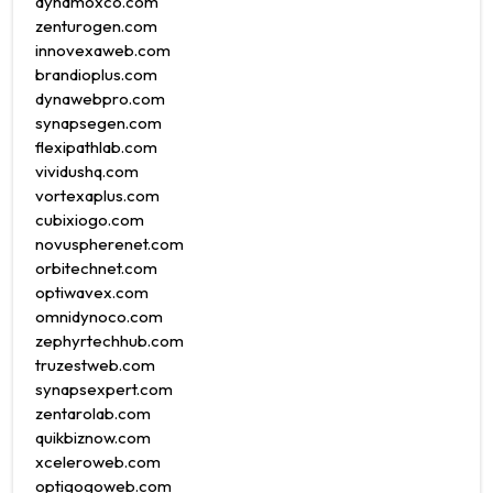
dynamoxco.com
zenturogen.com
innovexaweb.com
brandioplus.com
dynawebpro.com
synapsegen.com
flexipathlab.com
vividushq.com
vortexaplus.com
cubixiogo.com
novuspherenet.com
orbitechnet.com
optiwavex.com
omnidynoco.com
zephyrtechhub.com
truzestweb.com
synapsexpert.com
zentarolab.com
quikbiznow.com
xceleroweb.com
optigogoweb.com