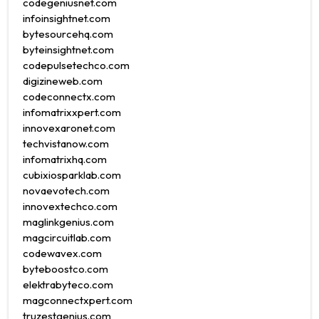
codegeniusnet.com
infoinsightnet.com
bytesourcehq.com
byteinsightnet.com
codepulsetechco.com
digizineweb.com
codeconnectx.com
infomatrixxpert.com
innovexaronet.com
techvistanow.com
infomatrixhq.com
cubixiosparklab.com
novaevotech.com
innovextechco.com
maglinkgenius.com
magcircuitlab.com
codewavex.com
byteboostco.com
elektrabyteco.com
magconnectxpert.com
truzestgenius.com