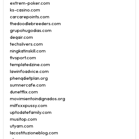
extrem-poker.com
ks-casino.com
carcarepoints.com
thedoodlebreeders.com
grupohugodias.com
deqair.com
techsilvers.com
ningkatinskill.com
fivsport.com
templatedzine.com
lawinfoadvice.com
phenqdietplan.org
sumnercafe.com
dunetflix.com
movimientoindignados.org
milfxxxpussy.com
uptodatefamily.com
musitop.com
utyam.com
lacostituzioneblog.com