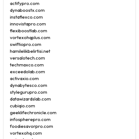
actifypro.com
dynaboostx.com
instaflexco.com
innovistapro.com
flexiboostlab.com
vortexohqplus.com
swiftiopro.com
hamilelikbelirtisi.net
versalotech.com
techmaxco.com
exceedolab.com
activaxio.com
dynabytesco.com
stylegurupro.com
datawizardslab.com
cubiqio.com
geeklifechronicle.com
infospherepro.com
foodiesavorpro.com
vortexohq.com