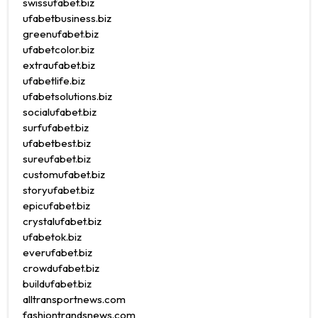
swissufabet.biz
ufabetbusiness.biz
greenufabet.biz
ufabetcolor.biz
extraufabet.biz
ufabetlife.biz
ufabetsolutions.biz
socialufabet.biz
surfufabet.biz
ufabetbest.biz
sureufabet.biz
customufabet.biz
storyufabet.biz
epicufabet.biz
crystalufabet.biz
ufabetok.biz
everufabet.biz
crowdufabet.biz
buildufabet.biz
alltransportnews.com
fashiontrandsnews.com