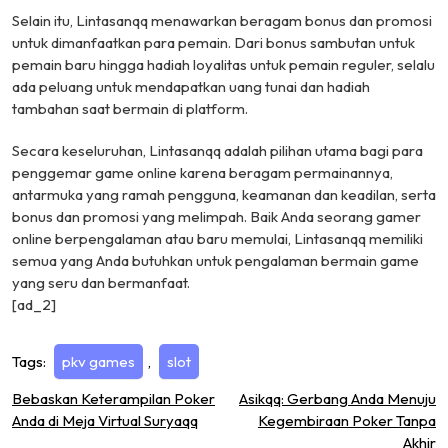
Selain itu, Lintasanqq menawarkan beragam bonus dan promosi
untuk dimanfaatkan para pemain. Dari bonus sambutan untuk
pemain baru hingga hadiah loyalitas untuk pemain reguler, selalu
ada peluang untuk mendapatkan uang tunai dan hadiah
tambahan saat bermain di platform.
Secara keseluruhan, Lintasanqq adalah pilihan utama bagi para
penggemar game online karena beragam permainannya,
antarmuka yang ramah pengguna, keamanan dan keadilan, serta
bonus dan promosi yang melimpah. Baik Anda seorang gamer
online berpengalaman atau baru memulai, Lintasanqq memiliki
semua yang Anda butuhkan untuk pengalaman bermain game
yang seru dan bermanfaat.
[ad_2]
Tags:
pkv games
,
slot
Post
Bebaskan Keterampilan Poker
Asikqq: Gerbang Anda Menuju
Anda di Meja Virtual Suryaqq
Kegembiraan Poker Tanpa
navigation
Akhir