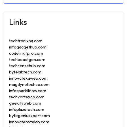
Links
techtronixhq.com
infogadgethub.com
codelinkitpro.com
techboostgen.com
techsensehub.com
bytelabtech.com
innovatexaweb.com
magdynotechco.com
infosparkitnow.com
techvortexco.com
geekifyweb.com
infoplazatech.com
bytegeniusxpert.com
innovatebytelab.com