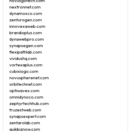
novusgotech.com
nextronnet.com
dynamoxco.com
zenturogen.com
innovexaweb.com
brandioplus.com
dynawebpro.com
synapsegen.com
flexipathlab.com
vividushq.com
vortexaplus.com
cubixiogo.com
novuspherenet.com
orbitechnet.com
optiwavex.com
omnidynoco.com
zephyrtechhub.com
truzestweb.com
synapsexpert.com
zentarolab.com
quikbiznow.com