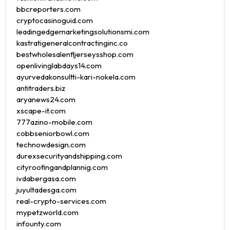
bbcreporters.com
cryptocasinoguid.com
leadingedgemarketingsolutionsmi.com
kastratigeneralcontractinginc.co
bestwholesalenfljerseysshop.com
openlivinglabdays14.com
ayurvedakonsultti-kari-nokela.com
antitraders.biz
aryanews24.com
xscape-it.com
777azino-mobile.com
cobbseniorbowl.com
technowdesign.com
durexsecurityandshipping.com
cityroofingandplannig.com
ivdabergasa.com
juyultadesga.com
real-crypto-services.com
mypetzworld.com
infounty.com