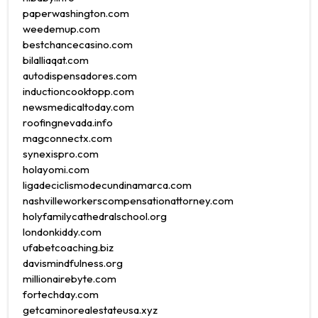
paperwashington.com
weedemup.com
bestchancecasino.com
bilalliaqat.com
autodispensadores.com
inductioncooktopp.com
newsmedicaltoday.com
roofingnevada.info
magconnectx.com
synexispro.com
holayomi.com
ligadeciclismodecundinamarca.com
nashvilleworkerscompensationattorney.com
holyfamilycathedralschool.org
londonkiddy.com
ufabetcoaching.biz
davismindfulness.org
millionairebyte.com
fortechday.com
getcaminorealestateusa.xyz