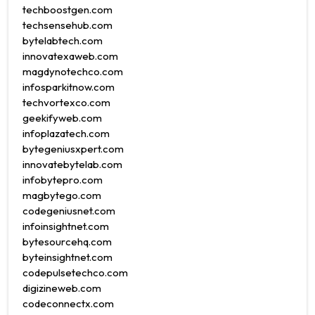
techboostgen.com
techsensehub.com
bytelabtech.com
innovatexaweb.com
magdynotechco.com
infosparkitnow.com
techvortexco.com
geekifyweb.com
infoplazatech.com
bytegeniusxpert.com
innovatebytelab.com
infobytepro.com
magbytego.com
codegeniusnet.com
infoinsightnet.com
bytesourcehq.com
byteinsightnet.com
codepulsetechco.com
digizineweb.com
codeconnectx.com