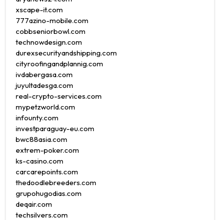
xscape-it.com
777azino-mobile.com
cobbseniorbowl.com
technowdesign.com
durexsecurityandshipping.com
cityroofingandplannig.com
ivdabergasa.com
juyultadesga.com
real-crypto-services.com
mypetzworld.com
infounty.com
investparaguay-eu.com
bwc88asia.com
extrem-poker.com
ks-casino.com
carcarepoints.com
thedoodlebreeders.com
grupohugodias.com
deqair.com
techsilvers.com