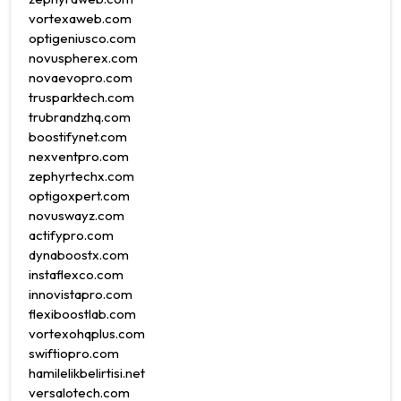
vortexaweb.com
optigeniusco.com
novuspherex.com
novaevopro.com
trusparktech.com
trubrandzhq.com
boostifynet.com
nexventpro.com
zephyrtechx.com
optigoxpert.com
novuswayz.com
actifypro.com
dynaboostx.com
instaflexco.com
innovistapro.com
flexiboostlab.com
vortexohqplus.com
swiftiopro.com
hamilelikbelirtisi.net
versalotech.com