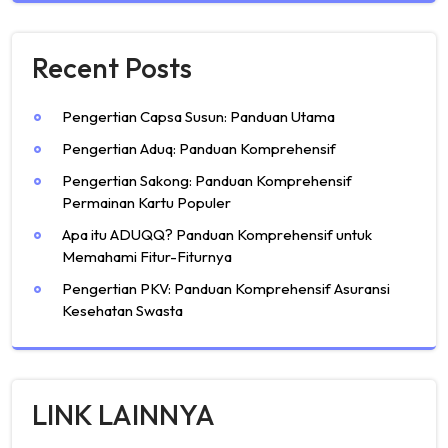
Recent Posts
Pengertian Capsa Susun: Panduan Utama
Pengertian Aduq: Panduan Komprehensif
Pengertian Sakong: Panduan Komprehensif
Permainan Kartu Populer
Apa itu ADUQQ? Panduan Komprehensif untuk
Memahami Fitur-Fiturnya
Pengertian PKV: Panduan Komprehensif Asuransi
Kesehatan Swasta
LINK LAINNYA