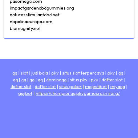
pasomaga.com
impactgardencbdgummies.org
naturesstimulantcbd.net
nopalinaeuropa.com
biomagnify.net
qq
|
slot
|
judi bola
|
pkv
|
situs slot terpercaya
|
pkv
|
qq
|
qq
|
qq
|
qq
|
qq
|
dominoqq
|
situs pkv
|
pkv
|
daftar slot
|
daftar slot
|
daftar slot
|
situs poker
|
majestibet
|
miyaqq
|
gajibet
|
https://championqq.pkvgamesresmi.org/