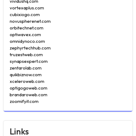
vividushq.com
vortexaplus.com
cubixiogo.com
novuspherenet.com
orbitechnet.com
optiwavex.com
omnidynoco.com
zephyrtechhub.com
truzestweb.com
synapsexpert.com
zentarolab.com
quikbiznow.com
xceleroweb.com
optigogoweb.com
brandaroweb.com
zoomifyit.com
Links