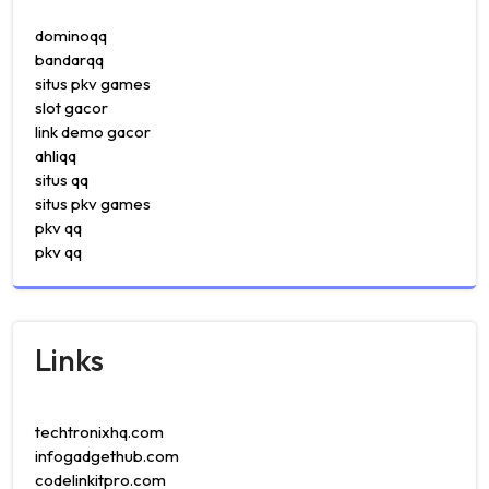
dominoqq
bandarqq
situs pkv games
slot gacor
link demo gacor
ahliqq
situs qq
situs pkv games
pkv qq
pkv qq
Links
techtronixhq.com
infogadgethub.com
codelinkitpro.com