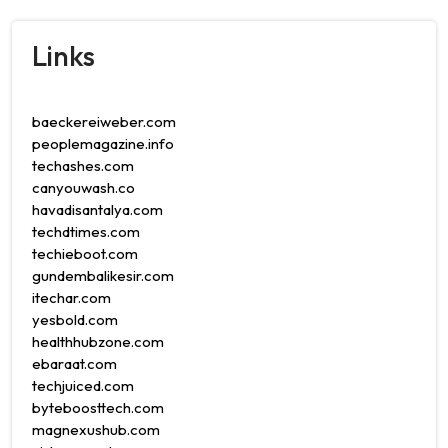
Links
baeckereiweber.com
peoplemagazine.info
techashes.com
canyouwash.co
havadisantalya.com
techdtimes.com
techieboot.com
gundembalikesir.com
itechar.com
yesbold.com
healthhubzone.com
ebaraat.com
techjuiced.com
byteboosttech.com
magnexushub.com