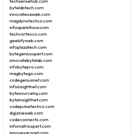
techsensehub.com
bytelabtech.com
innovatexaweb.com
magdynotechco.com
infosparkitnow.com
techvortexco.com
geekifyweb.com
infoplazatech.com
bytegeniusxpert.com
innovatebytelab.com
infobytepro.com
magbytego.com
codegeniusnet.com
infoinsightnet.com
bytesourcehq.com
byteinsightnet.com
codepulsetechco.com
digizineweb.com
codeconnectx.com
infomatrixxpert.com
innovexaronet.com