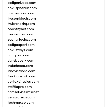
optigeniusco.com
novuspherex.com
novaevopro.com
trusparktech.com
trubrandzhq.com
boostifynet.com
nexventpro.com
zephyrtechx.com
optigoxpert.com
novuswayz.com
actifypro.com
dynaboostx.com
instaflexco.com
innovistapro.com
flexiboostlab.com
vortexohqplus.com
swiftiopro.com
hamilelikbelirtisi.net
versalotech.com
techmaxco.com