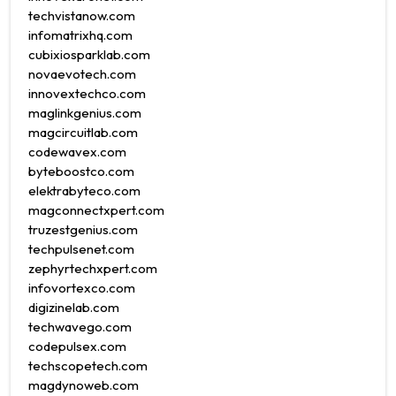
techvistanow.com
infomatrixhq.com
cubixiosparklab.com
novaevotech.com
innovextechco.com
maglinkgenius.com
magcircuitlab.com
codewavex.com
byteboostco.com
elektrabyteco.com
magconnectxpert.com
truzestgenius.com
techpulsenet.com
zephyrtechxpert.com
infovortexco.com
digizinelab.com
techwavego.com
codepulsex.com
techscopetech.com
magdynoweb.com