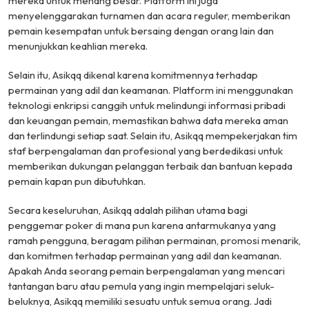
mereka untuk menang besar. Platform ini juga
menyelenggarakan turnamen dan acara reguler, memberikan
pemain kesempatan untuk bersaing dengan orang lain dan
menunjukkan keahlian mereka.
Selain itu, Asikqq dikenal karena komitmennya terhadap
permainan yang adil dan keamanan. Platform ini menggunakan
teknologi enkripsi canggih untuk melindungi informasi pribadi
dan keuangan pemain, memastikan bahwa data mereka aman
dan terlindungi setiap saat. Selain itu, Asikqq mempekerjakan tim
staf berpengalaman dan profesional yang berdedikasi untuk
memberikan dukungan pelanggan terbaik dan bantuan kepada
pemain kapan pun dibutuhkan.
Secara keseluruhan, Asikqq adalah pilihan utama bagi
penggemar poker di mana pun karena antarmukanya yang
ramah pengguna, beragam pilihan permainan, promosi menarik,
dan komitmen terhadap permainan yang adil dan keamanan.
Apakah Anda seorang pemain berpengalaman yang mencari
tantangan baru atau pemula yang ingin mempelajari seluk-
beluknya, Asikqq memiliki sesuatu untuk semua orang. Jadi