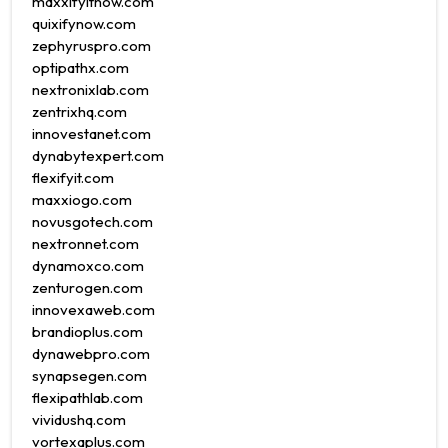
maxxifyitnow.com
quixifynow.com
zephyruspro.com
optipathx.com
nextronixlab.com
zentrixhq.com
innovestanet.com
dynabytexpert.com
flexifyit.com
maxxiogo.com
novusgotech.com
nextronnet.com
dynamoxco.com
zenturogen.com
innovexaweb.com
brandioplus.com
dynawebpro.com
synapsegen.com
flexipathlab.com
vividushq.com
vortexaplus.com