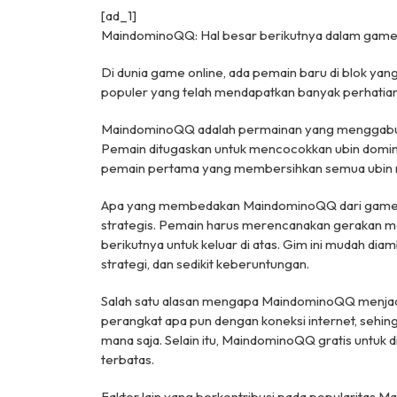
[ad_1]
MaindominoQQ: Hal besar berikutnya dalam game 
Di dunia game online, ada pemain baru di blok ya
populer yang telah mendapatkan banyak perhatian
MaindominoQQ adalah permainan yang menggabun
Pemain ditugaskan untuk mencocokkan ubin domino
pemain pertama yang membersihkan semua ubin m
Apa yang membedakan MaindominoQQ dari game on
strategis. Pemain harus merencanakan gerakan m
berikutnya untuk keluar di atas. Gim ini mudah di
strategi, dan sedikit keberuntungan.
Salah satu alasan mengapa MaindominoQQ menjadi s
perangkat apa pun dengan koneksi internet, sehi
mana saja. Selain itu, MaindominoQQ gratis untuk
terbatas.
Faktor lain yang berkontribusi pada popularitas