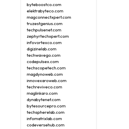
byteboostco.com
elektrabyteco.com
magconnectxpert.com
truzestgenius.com
techpulsenet.com
zephyrtechxpert.com
infovortexco.com
digizinelab.com
techwavego.com
codepulsex.com
techscopetech.com
magdynoweb.com
innovexaroweb.com
techreviveco.com
maglinkaro.com
dynabytenet.com
bytesourcepro.com
techspherelab.com
infomatrixlab.com
codeversehub.com