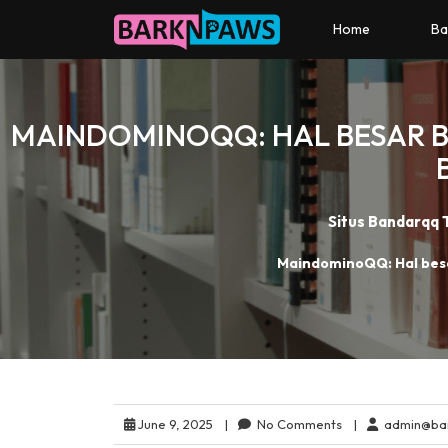
Skip
Home
Ba
to
content
MAINDOMINOQQ: HAL BESAR B
Situs Bandarqq
MaindominoQQ: Hal besa
June 9, 2025
|
No Comments
|
admin@ba