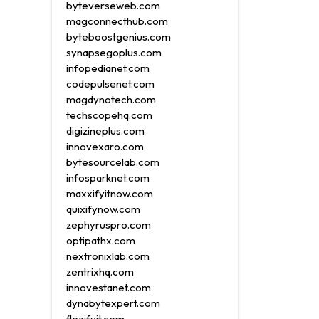
byteverseweb.com
magconnecthub.com
byteboostgenius.com
synapsegoplus.com
infopedianet.com
codepulsenet.com
magdynotech.com
techscopehq.com
digizineplus.com
innovexaro.com
bytesourcelab.com
infosparknet.com
maxxifyitnow.com
quixifynow.com
zephyruspro.com
optipathx.com
nextronixlab.com
zentrixhq.com
innovestanet.com
dynabytexpert.com
flexifyit.com