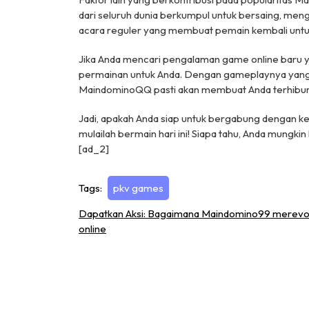
dari seluruh dunia berkumpul untuk bersaing, men
acara reguler yang membuat pemain kembali untu
Jika Anda mencari pengalaman game online bar
permainan untuk Anda. Dengan gameplaynya yang 
MaindominoQQ pasti akan membuat Anda terhibur
Jadi, apakah Anda siap untuk bergabung dengan 
mulailah bermain hari ini! Siapa tahu, Anda mungki
[ad_2]
Tags:
pkv games
Post
Dapatkan Aksi: Bagaimana Maindomino99 merevo
online
navigation