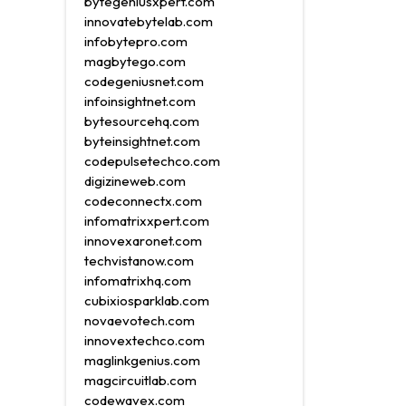
bytegeniusxpert.com
innovatebytelab.com
infobytepro.com
magbytego.com
codegeniusnet.com
infoinsightnet.com
bytesourcehq.com
byteinsightnet.com
codepulsetechco.com
digizineweb.com
codeconnectx.com
infomatrixxpert.com
innovexaronet.com
techvistanow.com
infomatrixhq.com
cubixiosparklab.com
novaevotech.com
innovextechco.com
maglinkgenius.com
magcircuitlab.com
codewavex.com