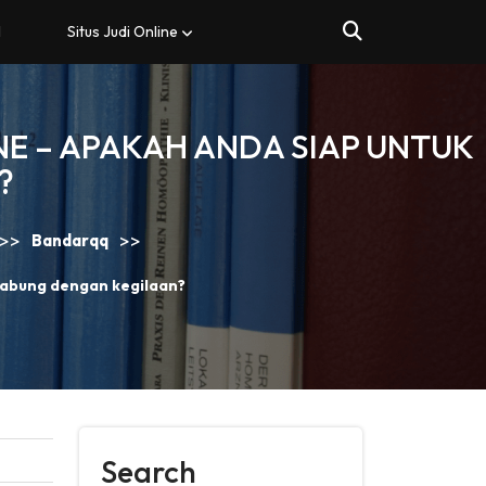
l
Situs Judi Online
E – APAKAH ANDA SIAP UNTUK
?
>>
>>
Bandarqq
gabung dengan kegilaan?
Search