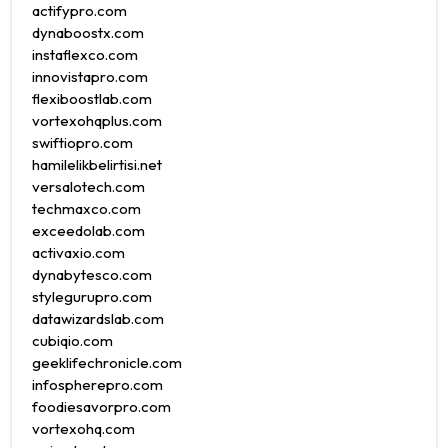
actifypro.com
dynaboostx.com
instaflexco.com
innovistapro.com
flexiboostlab.com
vortexohqplus.com
swiftiopro.com
hamilelikbelirtisi.net
versalotech.com
techmaxco.com
exceedolab.com
activaxio.com
dynabytesco.com
stylegurupro.com
datawizardslab.com
cubiqio.com
geeklifechronicle.com
infospherepro.com
foodiesavorpro.com
vortexohq.com