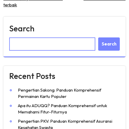
terbaik
Search
Search
Recent Posts
Pengertian Sakong: Panduan Komprehensif
Permainan Kartu Populer
Apa itu ADUQQ? Panduan Komprehensif untuk
Memahami Fitur-Fiturnya
Pengertian PKV: Panduan Komprehensif Asuransi
Kesehatan Swasta