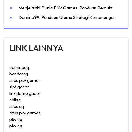
Menjelajahi Dunia PKV Games: Panduan Pemula
Domino99: Panduan Utama Strategi Kemenangan
LINK LAINNYA
dominoqq
bandarqq
situs pkv games
slot gacor
link demo gacor
ahliqq
situs qq
situs pkv games
pkv qq
pkv qq