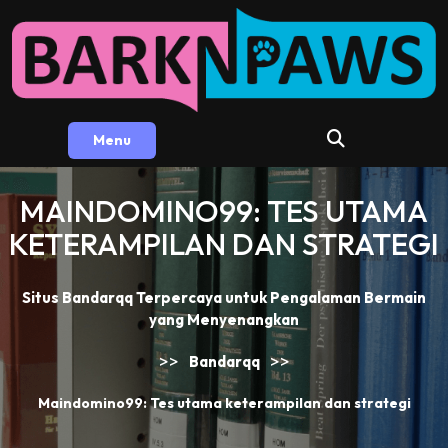
Skip
to
content
Menu
MAINDOMINO99: TES UTAMA
KETERAMPILAN DAN STRATEGI
Situs Bandarqq Terpercaya untuk Pengalaman Bermain
yang Menyenangkan
>>
>>
Bandarqq
Maindomino99: Tes utama keterampilan dan strategi