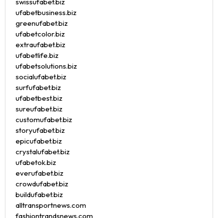
swissufabet.biz
ufabetbusiness.biz
greenufabet.biz
ufabetcolor.biz
extraufabet.biz
ufabetlife.biz
ufabetsolutions.biz
socialufabet.biz
surfufabet.biz
ufabetbest.biz
sureufabet.biz
customufabet.biz
storyufabet.biz
epicufabet.biz
crystalufabet.biz
ufabetok.biz
everufabet.biz
crowdufabet.biz
buildufabet.biz
alltransportnews.com
fashiontrandsnews.com