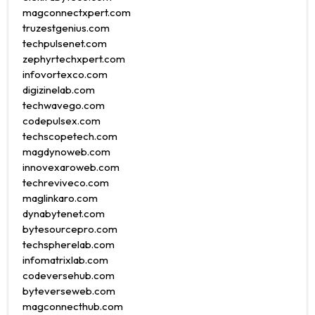
magconnectxpert.com
truzestgenius.com
techpulsenet.com
zephyrtechxpert.com
infovortexco.com
digizinelab.com
techwavego.com
codepulsex.com
techscopetech.com
magdynoweb.com
innovexaroweb.com
techreviveco.com
maglinkaro.com
dynabytenet.com
bytesourcepro.com
techspherelab.com
infomatrixlab.com
codeversehub.com
byteverseweb.com
magconnecthub.com