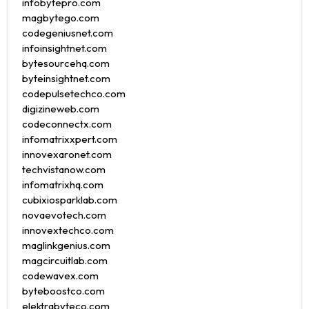
infobytepro.com
magbytego.com
codegeniusnet.com
infoinsightnet.com
bytesourcehq.com
byteinsightnet.com
codepulsetechco.com
digizineweb.com
codeconnectx.com
infomatrixxpert.com
innovexaronet.com
techvistanow.com
infomatrixhq.com
cubixiosparklab.com
novaevotech.com
innovextechco.com
maglinkgenius.com
magcircuitlab.com
codewavex.com
byteboostco.com
elektrabyteco.com