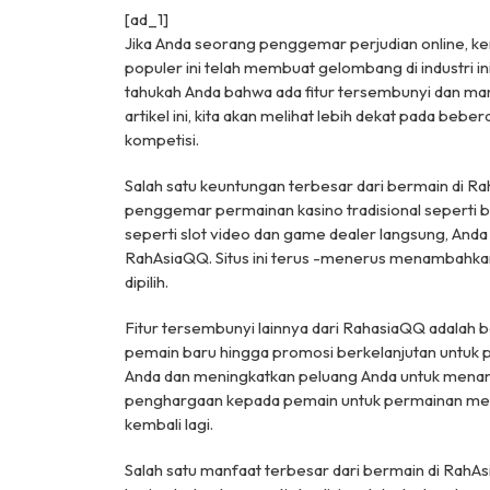
[ad_1]
Jika Anda seorang penggemar perjudian online, k
populer ini telah membuat gelombang di industri 
tahukah Anda bahwa ada fitur tersembunyi dan ma
artikel ini, kita akan melihat lebih dekat pada 
kompetisi.
Salah satu keuntungan terbesar dari bermain di 
penggemar permainan kasino tradisional seperti b
seperti slot video dan game dealer langsung, And
RahAsiaQQ. Situs ini terus -menerus menambahkan 
dipilih.
Fitur tersembunyi lainnya dari RahasiaQQ adalah 
pemain baru hingga promosi berkelanjutan untuk p
Anda dan meningkatkan peluang Anda untuk menang
penghargaan kepada pemain untuk permainan merek
kembali lagi.
Salah satu manfaat terbesar dari bermain di RahAs