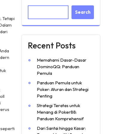
Search
. Tetapi
 Dalam
dari
Recent Posts
 Anda
odern
Memahami Dasar-Dasar
DominoQQ: Panduan
tuk
Pemula
Panduan Pemula untuk
Poker: Aturan dan Strategi
k
Penting
oll
i
Strategi Teratas untuk
terus
Menang di Poker88:
Panduan Komprehensif
Dari Santai hingga Kasar:
 seperti