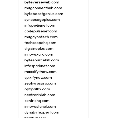
byteverseweb.com
magconnecthub.com
byteboostgenius.com
synapsegoplus.com
infopedianet.com
codepulsenet.com
magdynotech.com
techscopehq.com
digizineplus.com
innovexaro.com
bytesourcelab.com
infosparknet.com
maxxifyitnow.com
quixifynow.com
zephyruspro.com
optipathx.com
nextronixlab.com
zentrixhq.com
innovestanet.com
dynabytexpert.com
flexifyit.com