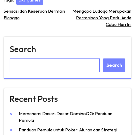
Post
Sensasi dan Keseruan Bermain
Mengapa Ludoqq Merupakan
Elangqq
Permainan Yang Perlu Anda
navigation
Coba Hari Ini
Search
Search
Recent Posts
Memahami Dasar-Dasar DominoQQ: Panduan
Pemula
Panduan Pemula untuk Poker: Aturan dan Strategi