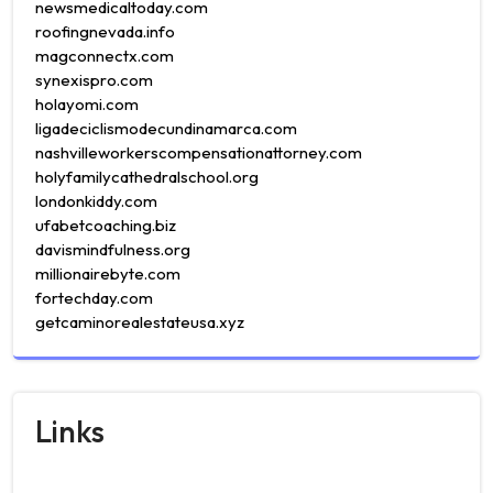
newsmedicaltoday.com
roofingnevada.info
magconnectx.com
synexispro.com
holayomi.com
ligadeciclismodecundinamarca.com
nashvilleworkerscompensationattorney.com
holyfamilycathedralschool.org
londonkiddy.com
ufabetcoaching.biz
davismindfulness.org
millionairebyte.com
fortechday.com
getcaminorealestateusa.xyz
Links