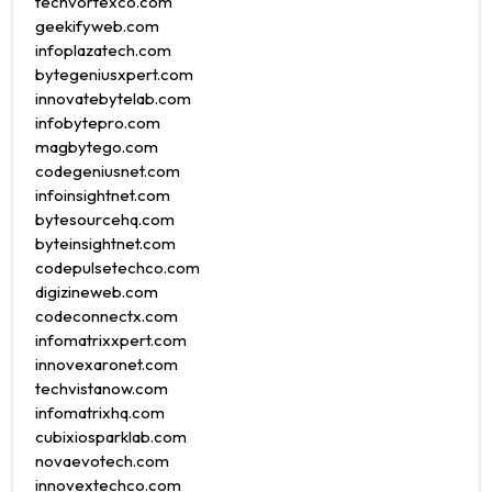
techvortexco.com
geekifyweb.com
infoplazatech.com
bytegeniusxpert.com
innovatebytelab.com
infobytepro.com
magbytego.com
codegeniusnet.com
infoinsightnet.com
bytesourcehq.com
byteinsightnet.com
codepulsetechco.com
digizineweb.com
codeconnectx.com
infomatrixxpert.com
innovexaronet.com
techvistanow.com
infomatrixhq.com
cubixiosparklab.com
novaevotech.com
innovextechco.com