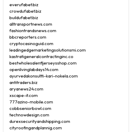
everufabet.biz
crowdufabet.biz
buildufabet.biz
alltransportnews.com
fashiontrandsnews.com
bbcreporters.com
cryptocasinoguid.com
leadingedgemarketingsolutionsmi.com
kastratigeneralcontractinginc.co
bestwholesalenfljerseysshop.com
openlivinglabdays14.com
ayurvedakonsultti-kari-nokela.com
antitraders.biz
aryanews24.com
xscape-it.com
777azino-mobile.com
cobbseniorbowl.com
technowdesign.com
durexsecurityandshipping.com
cityroofingandplannig.com