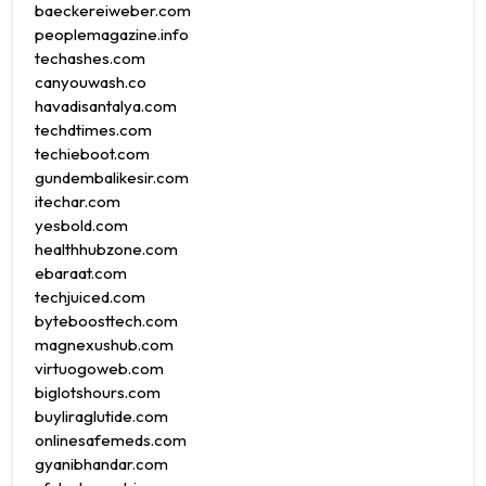
baeckereiweber.com
peoplemagazine.info
techashes.com
canyouwash.co
havadisantalya.com
techdtimes.com
techieboot.com
gundembalikesir.com
itechar.com
yesbold.com
healthhubzone.com
ebaraat.com
techjuiced.com
byteboosttech.com
magnexushub.com
virtuogoweb.com
biglotshours.com
buyliraglutide.com
onlinesafemeds.com
gyanibhandar.com