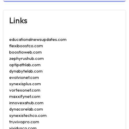
Links
educationalnewsupdates.com
flexiboostco.com
boostioweb.com
zephyrushub.com
optipathlab.com
dynabytelab.com
evolvionet.com
synexisplus.com
vortexonet.com
maxxifynet.com
innovexahub.com
dynacorelab.com
synexistechco.com
truvivopro.com
vividusco.com