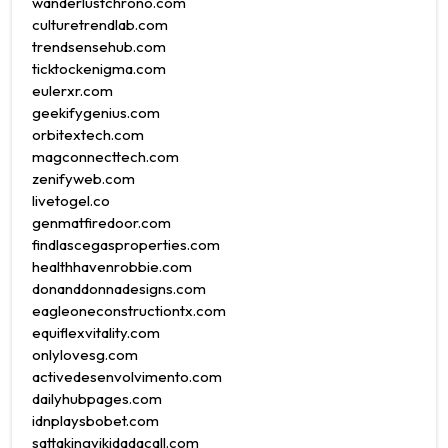
wanderlustchrono.com
culturetrendlab.com
trendsensehub.com
ticktockenigma.com
eulerxr.com
geekifygenius.com
orbitextech.com
magconnecttech.com
zenifyweb.com
livetogel.co
genmatfiredoor.com
findlascegasproperties.com
healthhavenrobbie.com
donanddonnadesigns.com
eagleoneconstructiontx.com
equiflexvitality.com
onlylovesg.com
activedesenvolvimento.com
dailyhubpages.com
idnplaysbobet.com
sattakingvikidadacall.com