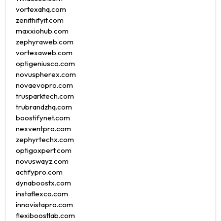
vortexahq.com
zenithifyit.com
maxxiohub.com
zephyraweb.com
vortexaweb.com
optigeniusco.com
novuspherex.com
novaevopro.com
trusparktech.com
trubrandzhq.com
boostifynet.com
nexventpro.com
zephyrtechx.com
optigoxpert.com
novuswayz.com
actifypro.com
dynaboostx.com
instaflexco.com
innovistapro.com
flexiboostlab.com