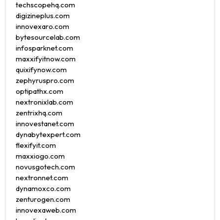
techscopehq.com
digizineplus.com
innovexaro.com
bytesourcelab.com
infosparknet.com
maxxifyitnow.com
quixifynow.com
zephyruspro.com
optipathx.com
nextronixlab.com
zentrixhq.com
innovestanet.com
dynabytexpert.com
flexifyit.com
maxxiogo.com
novusgotech.com
nextronnet.com
dynamoxco.com
zenturogen.com
innovexaweb.com