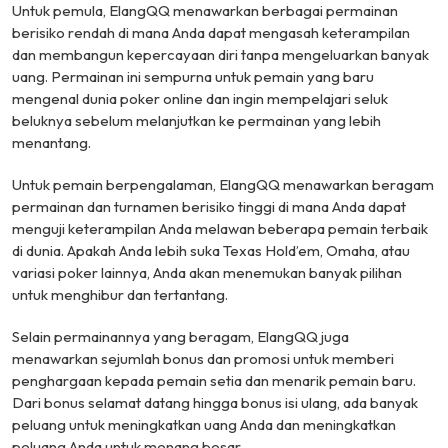
Untuk pemula, ElangQQ menawarkan berbagai permainan
berisiko rendah di mana Anda dapat mengasah keterampilan
dan membangun kepercayaan diri tanpa mengeluarkan banyak
uang. Permainan ini sempurna untuk pemain yang baru
mengenal dunia poker online dan ingin mempelajari seluk
beluknya sebelum melanjutkan ke permainan yang lebih
menantang.
Untuk pemain berpengalaman, ElangQQ menawarkan beragam
permainan dan turnamen berisiko tinggi di mana Anda dapat
menguji keterampilan Anda melawan beberapa pemain terbaik
di dunia. Apakah Anda lebih suka Texas Hold’em, Omaha, atau
variasi poker lainnya, Anda akan menemukan banyak pilihan
untuk menghibur dan tertantang.
Selain permainannya yang beragam, ElangQQ juga
menawarkan sejumlah bonus dan promosi untuk memberi
penghargaan kepada pemain setia dan menarik pemain baru.
Dari bonus selamat datang hingga bonus isi ulang, ada banyak
peluang untuk meningkatkan uang Anda dan meningkatkan
peluang Anda untuk menang besar.