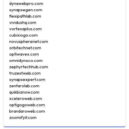
dynawebpro.com
synapsegen.com
flexipathlab.com
vividushq.com
vortexaplus.com
cubixiogo.com
novuspherenet.com
orbitechnet.com
optiwavex.com
omnidynoco.com
zephyrtechhub.com
truzestweb.com
synapsexpert.com
zentarolab.com
quikbiznow.com
xceleroweb.com
optigogoweb.com
brandaroweb.com
zoomifyit.com