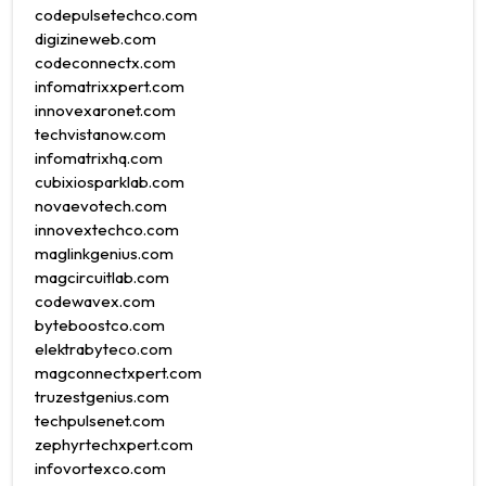
codepulsetechco.com
digizineweb.com
codeconnectx.com
infomatrixxpert.com
innovexaronet.com
techvistanow.com
infomatrixhq.com
cubixiosparklab.com
novaevotech.com
innovextechco.com
maglinkgenius.com
magcircuitlab.com
codewavex.com
byteboostco.com
elektrabyteco.com
magconnectxpert.com
truzestgenius.com
techpulsenet.com
zephyrtechxpert.com
infovortexco.com