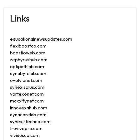
Links
educationalnewsupdates.com
flexiboostco.com
boostioweb.com
zephyrushub.com
optipathlab.com
dynabytelab.com
evolvionet.com
synexisplus.com
vortexonet.com
maxxifynet.com
innovexahub.com
dynacorelab.com
synexistechco.com
truvivopro.com
vividusco.com