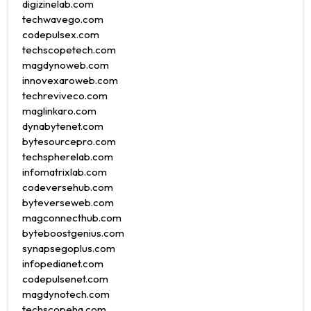
digizinelab.com
techwavego.com
codepulsex.com
techscopetech.com
magdynoweb.com
innovexaroweb.com
techreviveco.com
maglinkaro.com
dynabytenet.com
bytesourcepro.com
techspherelab.com
infomatrixlab.com
codeversehub.com
byteverseweb.com
magconnecthub.com
byteboostgenius.com
synapsegoplus.com
infopedianet.com
codepulsenet.com
magdynotech.com
techscopehq.com