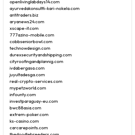
openlivinglabdays14.com
ayurvedakonsultti-kari-nokela.com
antitraders.biz
aryanews24.com
xscape-it.com
777azino-mobile.com
cobbseniorbowl.com
technowdesign.com
durexsecurityandshipping.com
cityroofingandplannig.com
ivdabergasa.com
juyultadesga.com
real-crypto-services.com
mypetzworld.com
infounty.com
investparaguay-eu.com
bwc88asia.com
extrem-poker.com
ks-casino.com
carcarepoints.com
thedoodlebreeders.com