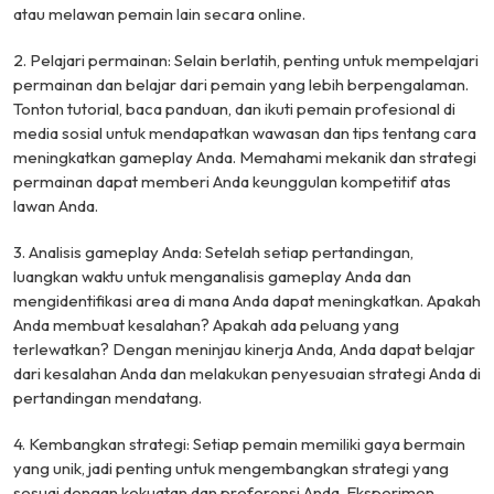
atau melawan pemain lain secara online.
2. Pelajari permainan: Selain berlatih, penting untuk mempelajari
permainan dan belajar dari pemain yang lebih berpengalaman.
Tonton tutorial, baca panduan, dan ikuti pemain profesional di
media sosial untuk mendapatkan wawasan dan tips tentang cara
meningkatkan gameplay Anda. Memahami mekanik dan strategi
permainan dapat memberi Anda keunggulan kompetitif atas
lawan Anda.
3. Analisis gameplay Anda: Setelah setiap pertandingan,
luangkan waktu untuk menganalisis gameplay Anda dan
mengidentifikasi area di mana Anda dapat meningkatkan. Apakah
Anda membuat kesalahan? Apakah ada peluang yang
terlewatkan? Dengan meninjau kinerja Anda, Anda dapat belajar
dari kesalahan Anda dan melakukan penyesuaian strategi Anda di
pertandingan mendatang.
4. Kembangkan strategi: Setiap pemain memiliki gaya bermain
yang unik, jadi penting untuk mengembangkan strategi yang
sesuai dengan kekuatan dan preferensi Anda. Eksperimen