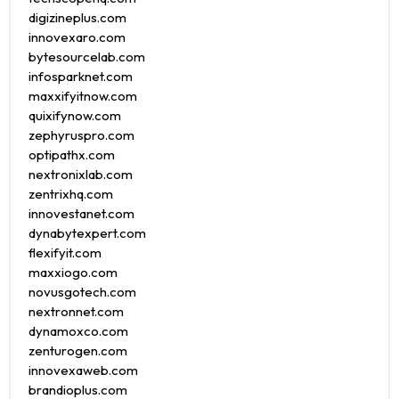
digizineplus.com
innovexaro.com
bytesourcelab.com
infosparknet.com
maxxifyitnow.com
quixifynow.com
zephyruspro.com
optipathx.com
nextronixlab.com
zentrixhq.com
innovestanet.com
dynabytexpert.com
flexifyit.com
maxxiogo.com
novusgotech.com
nextronnet.com
dynamoxco.com
zenturogen.com
innovexaweb.com
brandioplus.com