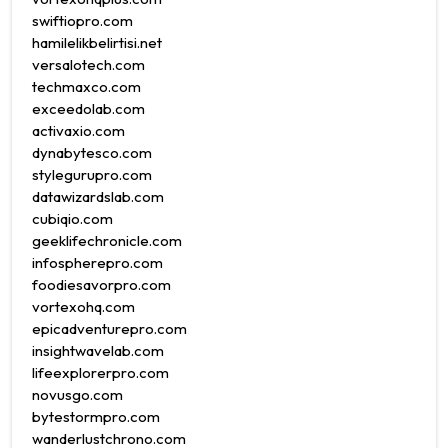
swiftiopro.com
hamilelikbelirtisi.net
versalotech.com
techmaxco.com
exceedolab.com
activaxio.com
dynabytesco.com
stylegurupro.com
datawizardslab.com
cubiqio.com
geeklifechronicle.com
infospherepro.com
foodiesavorpro.com
vortexohq.com
epicadventurepro.com
insightwavelab.com
lifeexplorerpro.com
novusgo.com
bytestormpro.com
wanderlustchrono.com