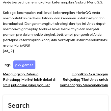
Anda berusaha meningkatkan keterampilan Anda di MarioQQ.
Sebagai kesimpulan, naik level keterampilan MarioQQ Anda
membutuhkan dedikasi, latihan, dan kemauan untuk belajar dan
beradaptasi. Dengan mengikuti strategi dan tips ini, Anda dapat
membawa gameplay Anda ke level berikutnya dan menjadi
pemain pro dalam waktu singkat. Jadi, ambil pengontrol Anda,
pertajam keterampilan Anda, dan bersiaplah untuk mendominasi
arena MarioQQ!
[ad_2]
Tags:
pkv games
Post
Mengungkap Rahasia
Dapatkan Aksi dengan
Rahasiaqq: Melihat lebih dekat di
Ratujudiqq: Tiket Anda untuk
navigation
situs judi online yang populer
Kemenangan Menyenangkan
Search