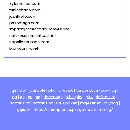
xylemcider.com
taniaetiago.com
juzfitketo.com
pasomaga.com
impactgardencbdgummies.org
naturesstimulantcbd.net
nopalinaeuropa.com
biomagnify.net
qq
|
slot
|
judi bola
|
pkv
|
situs slot terpercaya
|
pkv
|
qq
|
qq
|
qq
|
qq
|
qq
|
dominoqq
|
situs pkv
|
pkv
|
daftar slot
|
daftar slot
|
daftar slot
|
situs poker
|
majestibet
|
miyaqq
|
gajibet
|
https://championqq.pkvgamesresmi.org/