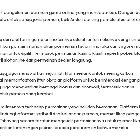
tuk pengalaman bermain game online yang mendebarkan. Dengan 
atu untuk setiap jenis pemain, baik Anda seorang pemula atau profe
 dari platform game online lainnya adalah antarmukanya yang ram
dahkan pemain menemukan permainan favorit mereka dan segera me
 untuk dipilih, termasuk permainan kasino klasik seperti poker, bla
ti slot online dan permainan dealer langsung.
aqq juga menawarkan sejumlah fitur menarik untuk meningkatkan
 memanfaatkan fitur obrolan platform untuk berinteraksi dengan 
q juga menawarkan berbagai bonus dan promosi, termasuk bonus
untuk pemain yang kembali.
omitmennya terhadap permainan yang adil dan keamanan. Platform i
lindungi informasi pribadi dan keuangan pemain, memastikan peng
, Cahayaqq secara teratur mengaudit permainannya untuk memastik
berikan ketenangan pikiran kepada para pemain bahwa mereka
.