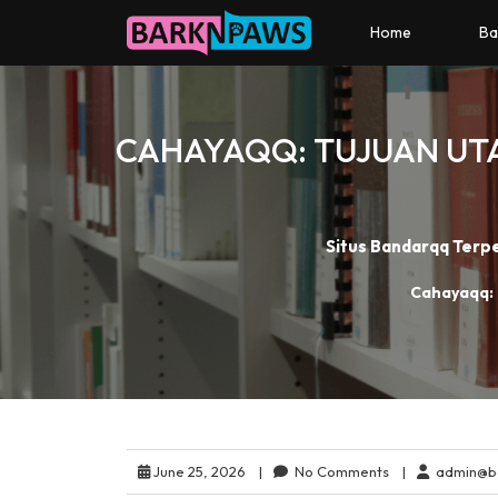
Skip
Home
Ba
to
content
CAHAYAQQ: TUJUAN UT
Situs Bandarqq Ter
Cahayaqq:
June 25, 2026
|
No Comments
|
admin@b