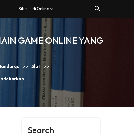
l
Situs Judi Online
AIN GAME ONLINE YANG
>>
>>
Bandarqq
Slot
endebarkan
Search