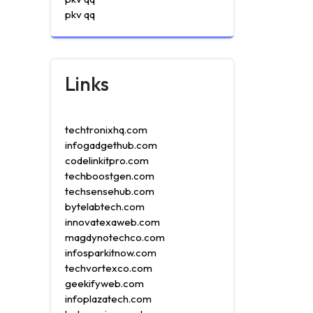
pkv qq
Links
techtronixhq.com
infogadgethub.com
codelinkitpro.com
techboostgen.com
techsensehub.com
bytelabtech.com
innovatexaweb.com
magdynotechco.com
infosparkitnow.com
techvortexco.com
geekifyweb.com
infoplazatech.com