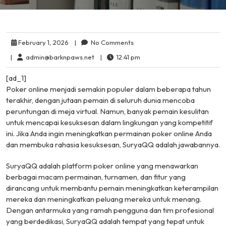
February 1, 2026
|
No Comments
|
admin@barknpaws.net
|
12:41 pm
[ad_1]
Poker online menjadi semakin populer dalam beberapa tahun
terakhir, dengan jutaan pemain di seluruh dunia mencoba
peruntungan di meja virtual. Namun, banyak pemain kesulitan
untuk mencapai kesuksesan dalam lingkungan yang kompetitif
ini. Jika Anda ingin meningkatkan permainan poker online Anda
dan membuka rahasia kesuksesan, SuryaQQ adalah jawabannya.
SuryaQQ adalah platform poker online yang menawarkan
berbagai macam permainan, turnamen, dan fitur yang
dirancang untuk membantu pemain meningkatkan keterampilan
mereka dan meningkatkan peluang mereka untuk menang.
Dengan antarmuka yang ramah pengguna dan tim profesional
yang berdedikasi, SuryaQQ adalah tempat yang tepat untuk