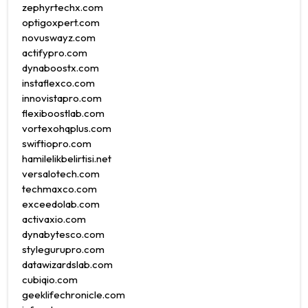
zephyrtechx.com
optigoxpert.com
novuswayz.com
actifypro.com
dynaboostx.com
instaflexco.com
innovistapro.com
flexiboostlab.com
vortexohqplus.com
swiftiopro.com
hamilelikbelirtisi.net
versalotech.com
techmaxco.com
exceedolab.com
activaxio.com
dynabytesco.com
stylegurupro.com
datawizardslab.com
cubiqio.com
geeklifechronicle.com