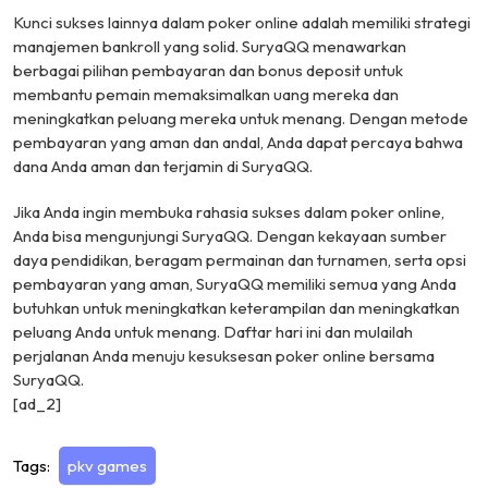
Kunci sukses lainnya dalam poker online adalah memiliki strategi
manajemen bankroll yang solid. SuryaQQ menawarkan
berbagai pilihan pembayaran dan bonus deposit untuk
membantu pemain memaksimalkan uang mereka dan
meningkatkan peluang mereka untuk menang. Dengan metode
pembayaran yang aman dan andal, Anda dapat percaya bahwa
dana Anda aman dan terjamin di SuryaQQ.
Jika Anda ingin membuka rahasia sukses dalam poker online,
Anda bisa mengunjungi SuryaQQ. Dengan kekayaan sumber
daya pendidikan, beragam permainan dan turnamen, serta opsi
pembayaran yang aman, SuryaQQ memiliki semua yang Anda
butuhkan untuk meningkatkan keterampilan dan meningkatkan
peluang Anda untuk menang. Daftar hari ini dan mulailah
perjalanan Anda menuju kesuksesan poker online bersama
SuryaQQ.
[ad_2]
Tags:
pkv games