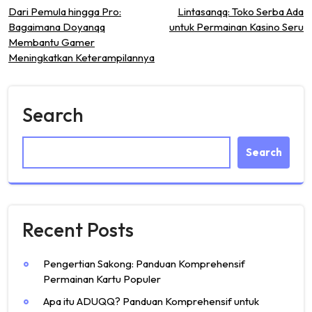
Post
Dari Pemula hingga Pro:
Lintasanqq: Toko Serba Ada
Bagaimana Doyanqq
untuk Permainan Kasino Seru
navigation
Membantu Gamer
Meningkatkan Keterampilannya
Search
Search
Recent Posts
Pengertian Sakong: Panduan Komprehensif
Permainan Kartu Populer
Apa itu ADUQQ? Panduan Komprehensif untuk