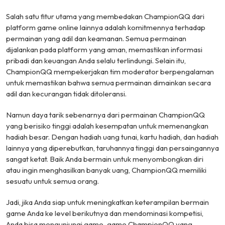
Salah satu fitur utama yang membedakan ChampionQQ dari
platform game online lainnya adalah komitmennya terhadap
permainan yang adil dan keamanan. Semua permainan
dijalankan pada platform yang aman, memastikan informasi
pribadi dan keuangan Anda selalu terlindungi. Selain itu,
ChampionQQ mempekerjakan tim moderator berpengalaman
untuk memastikan bahwa semua permainan dimainkan secara
adil dan kecurangan tidak ditoleransi.
Namun daya tarik sebenarnya dari permainan ChampionQQ
yang berisiko tinggi adalah kesempatan untuk memenangkan
hadiah besar. Dengan hadiah uang tunai, kartu hadiah, dan hadiah
lainnya yang diperebutkan, taruhannya tinggi dan persaingannya
sangat ketat. Baik Anda bermain untuk menyombongkan diri
atau ingin menghasilkan banyak uang, ChampionQQ memiliki
sesuatu untuk semua orang.
Jadi, jika Anda siap untuk meningkatkan keterampilan bermain
game Anda ke level berikutnya dan mendominasi kompetisi,
Anda bisa mengunjungi game-game ChampionQQ yang