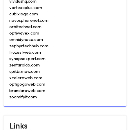
vividushq.com
vortexaplus.com
cubixiogo.com
novuspherenet.com
orbitechnet.com
optiwavex.com
omnidynoco.com
zephyrtechhub.com
truzestweb.com
synapsexpert.com
zentarolab.com
quikbiznow.com
xceleroweb.com
optigogoweb.com
brandaroweb.com
zoomifyit.com
Links