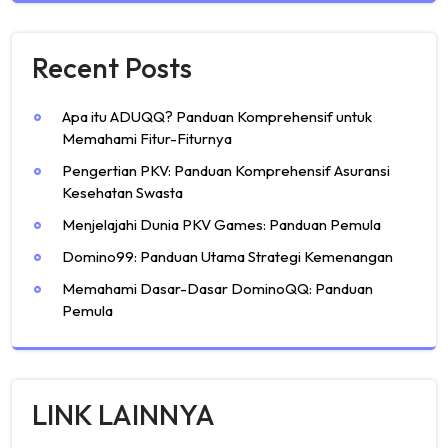
Recent Posts
Apa itu ADUQQ? Panduan Komprehensif untuk
Memahami Fitur-Fiturnya
Pengertian PKV: Panduan Komprehensif Asuransi
Kesehatan Swasta
Menjelajahi Dunia PKV Games: Panduan Pemula
Domino99: Panduan Utama Strategi Kemenangan
Memahami Dasar-Dasar DominoQQ: Panduan
Pemula
LINK LAINNYA