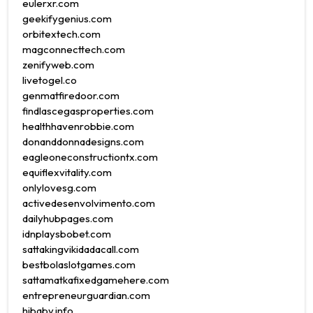
eulerxr.com
geekifygenius.com
orbitextech.com
magconnecttech.com
zenifyweb.com
livetogel.co
genmatfiredoor.com
findlascegasproperties.com
healthhavenrobbie.com
donanddonnadesigns.com
eagleoneconstructiontx.com
equiflexvitality.com
onlylovesg.com
activedesenvolvimento.com
dailyhubpages.com
idnplaysbobet.com
sattakingvikidadacall.com
bestbolaslotgames.com
sattamatkafixedgamehere.com
entrepreneurguardian.com
hibaby.info